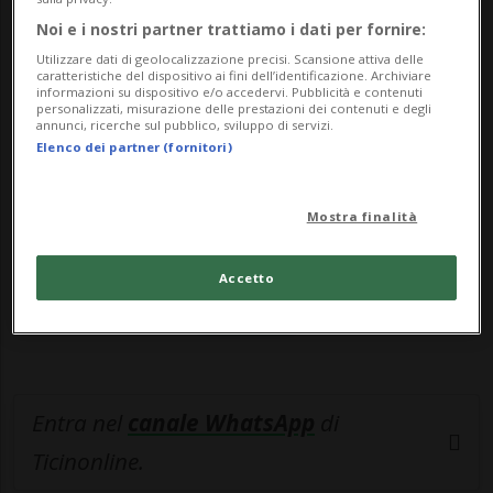
da "Ch...
Noi e i nostri partner trattiamo i dati per fornire:
Utilizzare dati di geolocalizzazione precisi. Scansione attiva delle
🔐 Sblocca il nostro archivio
caratteristiche del dispositivo ai fini dell’identificazione. Archiviare
informazioni su dispositivo e/o accedervi. Pubblicità e contenuti
esclusivo!
personalizzati, misurazione delle prestazioni dei contenuti e degli
annunci, ricerche sul pubblico, sviluppo di servizi.
Elenco dei partner (fornitori)
Sottoscrivi un abbonamento
Archivio
per
leggere questo articolo, oppure scegli
MyTioAbo
per accedere all'archivio e
Mostra finalità
navigare su sito e app senza pubblicità.
Accetto
ACCEDI
Entra nel
canale WhatsApp
di
Ticinonline.