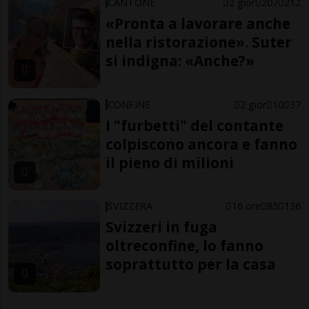
CANTONE
2 gior
207
212
«Pronta a lavorare anche
nella ristorazione». Suter
si indigna: «Anche?»
CONFINE
2 gior
10
37
I "furbetti" del contante
colpiscono ancora e fanno
il pieno di milioni
SVIZZERA
16 ore
85
136
Svizzeri in fuga
oltreconfine, lo fanno
soprattutto per la casa