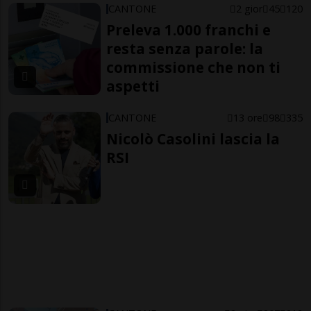
CANTONE
2 gior
45
120
Preleva 1.000 franchi e
resta senza parole: la
commissione che non ti
aspetti
CANTONE
13 ore
98
335
Nicolò Casolini lascia la
RSI