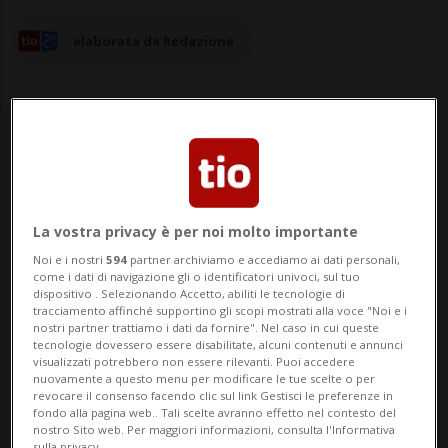
elaborata da Redazione
15 ago 2025 - 13:56
Aggiornamento 16:01
La vostra privacy è per noi molto importante
LOCARNO - L'attrice americana Lucy Liu ha
Noi e i nostri
594
partner archiviamo e accediamo ai dati personali,
ricevuto giovedì sera in Piazza Grande il
come i dati di navigazione gli o identificatori univoci, sul tuo
dispositivo . Selezionando Accetto, abiliti le tecnologie di
premio alla carriera del Locarno Film
tracciamento affinché supportino gli scopi mostrati alla voce "Noi e i
nostri partner trattiamo i dati da fornire". Nel caso in cui queste
Festival. Oggi ha incontrato il pubblico del
tecnologie dovessero essere disabilitate, alcuni contenuti e annunci
visualizzati potrebbero non essere rilevanti. Puoi accedere
festival al Forum @ Spazio Cinema
nuovamente a questo menu per modificare le tue scelte o per
revocare il consenso facendo clic sul link Gestisci le preferenze in
ripercorrendo la sua carriera trentennale
fondo alla pagina web.. Tali scelte avranno effetto nel contesto del
nostro Sito web. Per maggiori informazioni, consulta l'Informativa
sulla privacy.