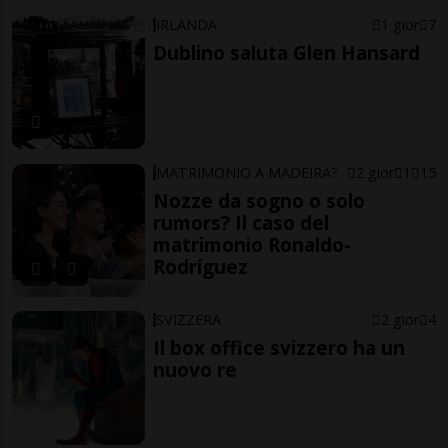
IRLANDA
1 gior
7
Dublino saluta Glen Hansard
MATRIMONIO A MADEIRA?
2 gior
1
15
Nozze da sogno o solo
rumors? Il caso del
matrimonio Ronaldo-
Rodríguez
SVIZZERA
2 gior
4
Il box office svizzero ha un
nuovo re