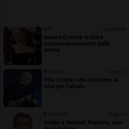
VIP
2 gior
2
9
Ariana Grande si ritira
temporaneamente dalle
scene
SVIZZERA
2 gior
3
Phil Collins: «Ho rischiato la
vita per l’alcol»
STATI UNITI
3 gior
4
Addio a Vincent Pastore, star
dei Soprano