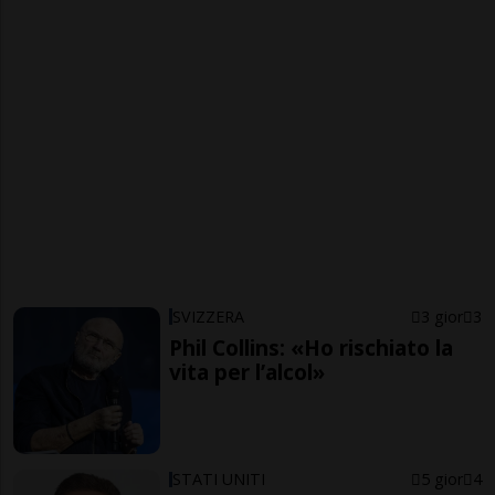
SVIZZERA
3 gior
3
Phil Collins: «Ho rischiato la
vita per l’alcol»
STATI UNITI
5 gior
4