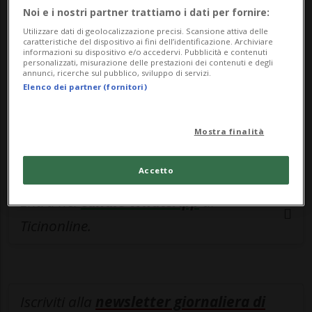
esclusivo!
Noi e i nostri partner trattiamo i dati per fornire:
Sottoscrivi un abbonamento
Archivio
per
Utilizzare dati di geolocalizzazione precisi. Scansione attiva delle
caratteristiche del dispositivo ai fini dell’identificazione. Archiviare
leggere questo articolo, oppure scegli
informazioni su dispositivo e/o accedervi. Pubblicità e contenuti
personalizzati, misurazione delle prestazioni dei contenuti e degli
MyTioAbo
per accedere all'archivio e
annunci, ricerche sul pubblico, sviluppo di servizi.
Elenco dei partner (fornitori)
navigare su sito e app senza pubblicità.
ACCEDI
Mostra finalità
Accetto
Entra nel
canale WhatsApp
di
Ticinonline.
Iscriviti alla
newsletter giornaliera di