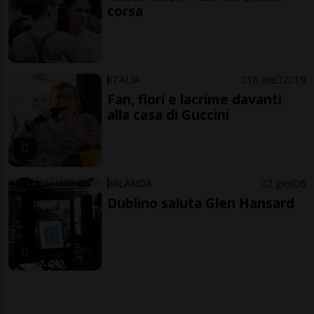
corsa
ITALIA
18 ore
2
19
Fan, fiori e lacrime davanti
alla casa di Guccini
IRLANDA
2 gior
6
Dublino saluta Glen Hansard