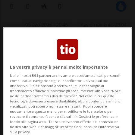
05 ago 2025 - 20:46
Aggiornamento 23:04
ROMA - Francis Ford Coppola sarebbe
ricoverato al Policlinico di Tor Vergata. Da
quanto apprende l'ANSA, il regista dei
La vostra privacy è per noi molto importante
capolavori come Il Padrino e Apocalypse
Noi e i nostri
594
partner archiviamo e accediamo ai dati personali,
come i dati di navigazione gli o identificatori univoci, sul tuo
now, è entrato in reparto questa mattina.
dispositivo . Selezionando Accetto, abiliti le tecnologie di
tracciamento affinché supportino gli scopi mostrati alla voce "Noi e i
Il ricovero, secondo quanto si apprende,
nostri partner trattiamo i dati da fornire". Nel caso in cui queste
tecnologie dovessero essere disabilitate, alcuni contenuti e annunci
potreb...
visualizzati potrebbero non essere rilevanti. Puoi accedere
nuovamente a questo menu per modificare le tue scelte o per
revocare il consenso facendo clic sul link Gestisci le preferenze in
fondo alla pagina web.. Tali scelte avranno effetto nel contesto del
🔐 Sblocca il nostro archivio
nostro Sito web. Per maggiori informazioni, consulta l'Informativa
sulla privacy.