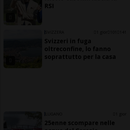
RSI
SVIZZERA
1 gior
101
141
Svizzeri in fuga
oltreconfine, lo fanno
soprattutto per la casa
LUGANO
1 gior
25enne scompare nelle