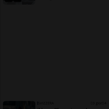
SVIZZERA
3 gior
4