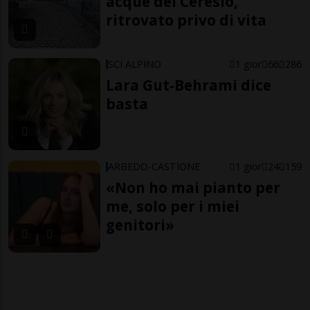
acque del Ceresio,
ritrovato privo di vita
SCI ALPINO
1 gior
66
286
Lara Gut-Behrami dice
basta
ARBEDO-CASTIONE
1 gior
24
159
«Non ho mai pianto per
me, solo per i miei
genitori»