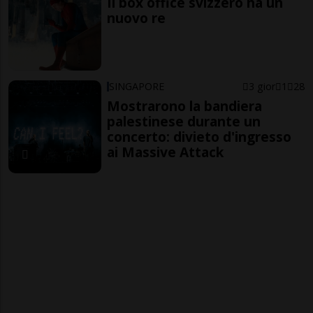
Il box office svizzero ha un
nuovo re
SINGAPORE
3 gior
1
28
Mostrarono la bandiera
palestinese durante un
concerto: divieto d'ingresso
ai Massive Attack