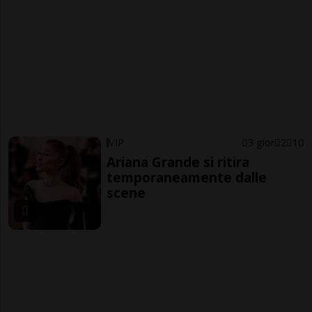
VIP
3 gior
2
10
Ariana Grande si ritira
temporaneamente dalle
scene