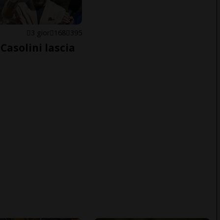
E
3 gior
168
395
Casolini lascia