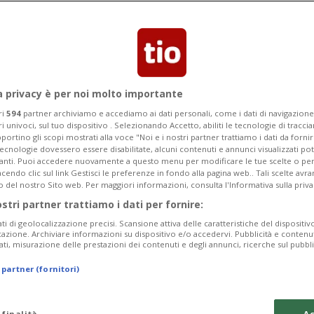
a privacy è per noi molto importante
ri
594
partner archiviamo e accediamo ai dati personali, come i dati di navigazione 
ri univoci, sul tuo dispositivo . Selezionando Accetto, abiliti le tecnologie di tracc
portino gli scopi mostrati alla voce "Noi e i nostri partner trattiamo i dati da fornir
tecnologie dovessero essere disabilitate, alcuni contenuti e annunci visualizzati 
vanti. Puoi accedere nuovamente a questo menu per modificare le tue scelte o per
endo clic sul link Gestisci le preferenze in fondo alla pagina web.. Tali scelte avr
o del nostro Sito web. Per maggiori informazioni, consulta l'Informativa sulla priva
ostri partner trattiamo i dati per fornire:
ati di geolocalizzazione precisi. Scansione attiva delle caratteristiche del dispositivo 
icazione. Archiviare informazioni su dispositivo e/o accedervi. Pubblicità e contenu
ati, misurazione delle prestazioni dei contenuti e degli annunci, ricerche sul pubbl
 partner (fornitori)
 finalità
Ac