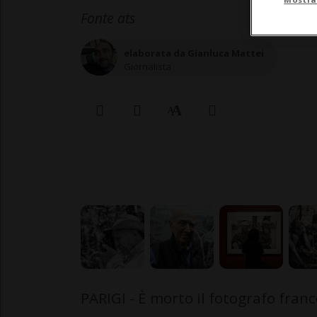
Fonte ats
elaborata da Gianluca Mattei
Giornalista
PARIGI - È morto il fotografo fran