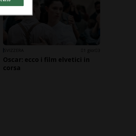
SVIZZERA
1 gior
3
Oscar: ecco i film elvetici in
corsa