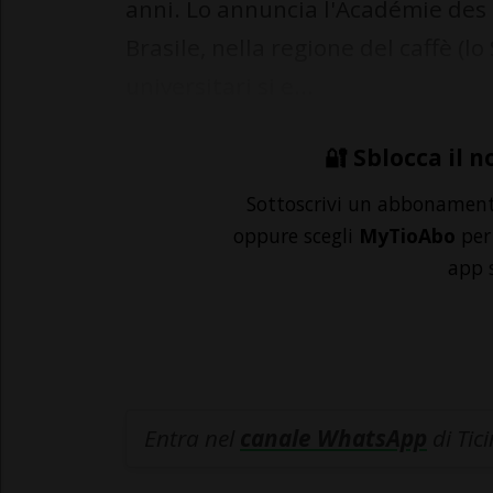
anni. Lo annuncia l'Académie des 
Brasile, nella regione del caffè (l
universitari si e...
🔐 Sblocca il n
Sottoscrivi un abbonamen
oppure scegli
MyTioAbo
per 
app 
Entra nel
canale WhatsApp
di Tic