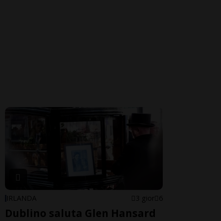
IRLANDA
3 gior
6
Dublino saluta Glen Hansard