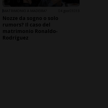
MATRIMONIO A MADEIRA?
4 gior
1
13
Nozze da sogno o solo
rumors? Il caso del
matrimonio Ronaldo-
Rodríguez