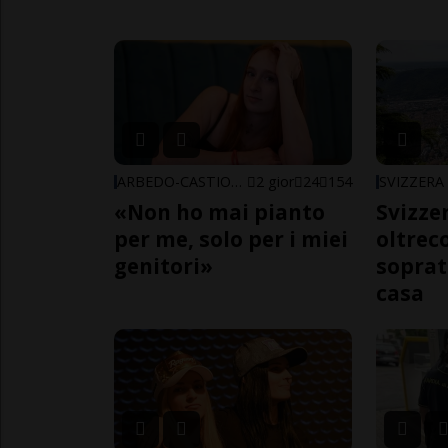
ARBEDO-CASTIONE
2 gior
24
154
SVIZZERA
«Non ho mai pianto
Svizzer
per me, solo per i miei
oltrec
genitori»
soprat
casa