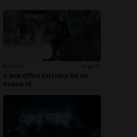
SVIZZERA
4 gior
3
Il box office svizzero ha un
nuovo re