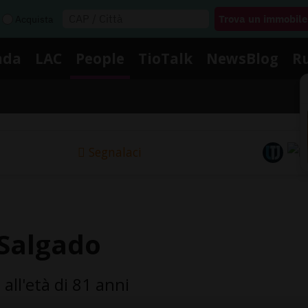
Acquista
nda
LAC
People
TioTalk
NewsBlog
R
Segnalaci
 Salgado
 all'età di 81 anni