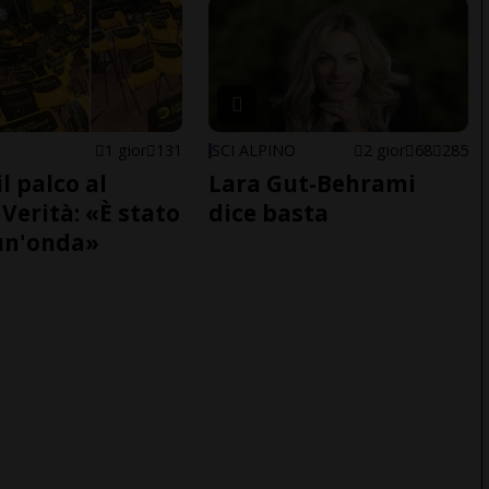
1 gior
131
SCI ALPINO
2 gior
68
285
il palco al
Lara Gut-Behrami
Verità: «È stato
dice basta
un'onda»