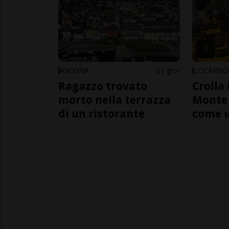
ASCONA
1 gior
LOCARNO
Ragazzo trovato
Crolla 
morto nella terrazza
Monte 
di un ristorante
come 