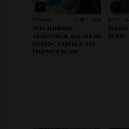
SVIZZERA
1 gior
19
42
CANTON
«Ho studiato
Nicolò 
veterinaria, ora me ne
la RSI
pento», capita a una
laureata su tre