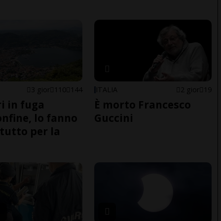
3 gior
110
144
ITALIA
2 gior
19
i in fuga
È morto Francesco
onfine, lo fanno
Guccini
tutto per la