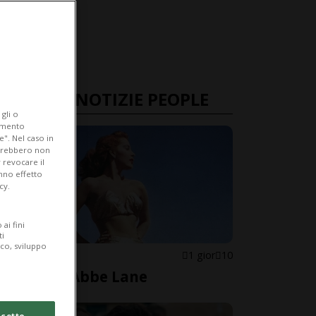
ULTIME NOTIZIE PEOPLE
gli o
iamento
e". Nel caso in
potrebbero non
 revocare il
anno effetto
cy.
ai fini
ti
ico, sviluppo
STATI UNITI
1 gior
10
È morta Abbe Lane
cetto