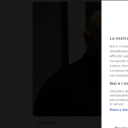
La vostr
Noi e i nost
identificato
affinché sup
cui queste 
essere rile
consenso fac
nel contest
Noi e i n
Utilizzare d
dell’identif
personalizz
di servizi.
Elenco dei
Foto Imago
Mostra