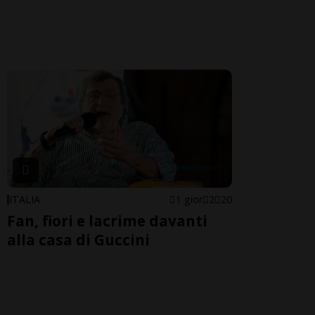
ITALIA
1 gior
2
20
Fan, fiori e lacrime davanti
alla casa di Guccini