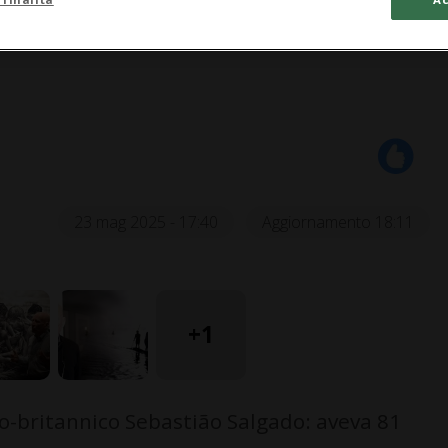
23 mag 2025 - 17:40
Aggiornamento 18:11
+1
co-britannico Sebastião Salgado: aveva 81