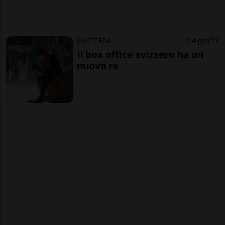
SVIZZERA
4 gior
3
Il box office svizzero ha un
nuovo re