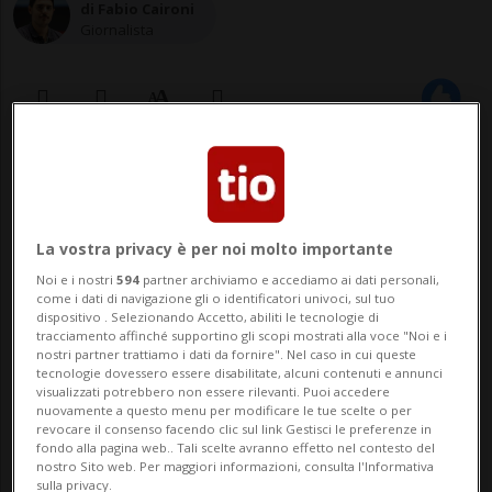
di Fabio Caironi
Giornalista
28 apr 2025 - 09:17
BASILEA - Michelle Hunziker è a Basilea,
La vostra privacy è per noi molto importante
dove lunedì hanno preso il via le prove
Noi e i nostri
594
partner archiviamo e accediamo ai dati personali,
come i dati di navigazione gli o identificatori univoci, sul tuo
dell'Eurovision Song Contest. La showgirl
dispositivo . Selezionando Accetto, abiliti le tecnologie di
tracciamento affinché supportino gli scopi mostrati alla voce "Noi e i
ticinese ha voluto chiedere ai follower,
nostri partner trattiamo i dati da fornire". Nel caso in cui queste
tecnologie dovessero essere disabilitate, alcuni contenuti e annunci
durante il viaggio dall'Italia alla città
visualizzati potrebbero non essere rilevanti. Puoi accedere
nuovamente a questo menu per modificare le tue scelte o per
renana, se avessero delle domande
revocare il consenso facendo clic sul link Gestisci le preferenze in
fondo alla pagina web.. Tali scelte avranno effetto nel contesto del
relativ...
nostro Sito web. Per maggiori informazioni, consulta l'Informativa
sulla privacy.