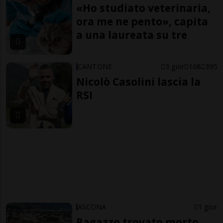
«Ho studiato veterinaria,
ora me ne pento», capita
a una laureata su tre
CANTONE
3 gior
168
395
Nicolò Casolini lascia la
RSI
ASCONA
1 gior
Ragazzo trovato morto