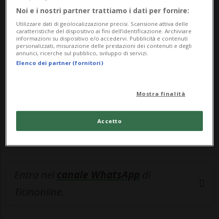
Noi e i nostri partner trattiamo i dati per fornire:
🔐 Sblocca il nostro archivio
Utilizzare dati di geolocalizzazione precisi. Scansione attiva delle
caratteristiche del dispositivo ai fini dell’identificazione. Archiviare
esclusivo!
informazioni su dispositivo e/o accedervi. Pubblicità e contenuti
personalizzati, misurazione delle prestazioni dei contenuti e degli
annunci, ricerche sul pubblico, sviluppo di servizi.
Sottoscrivi un abbonamento
Archivio
per
Elenco dei partner (fornitori)
leggere questo articolo, oppure scegli
MyTioAbo
per accedere all'archivio e
Mostra finalità
navigare su sito e app senza pubblicità.
Accetto
ACCEDI
Entra nel
canale WhatsApp
di
Ticinonline.