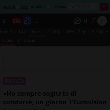
Affitta
Acquista
1
Agenda
LAC
People
TioTalk
NewsBlog
Rubriche
PEOPLE
STREAMING
BASILEA
«Ho sempre sognato di
condurre, un giorno, l'Eurovision