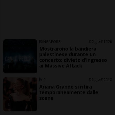
SINGAPORE
5 gior
1
28
Mostrarono la bandiera
palestinese durante un
concerto: divieto d'ingresso
ai Massive Attack
VIP
5 gior
2
10
Ariana Grande si ritira
temporaneamente dalle
scene