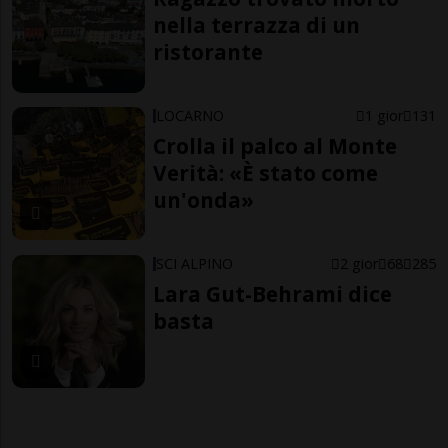
nella terrazza di un
ristorante
LOCARNO
1 gior
131
Crolla il palco al Monte
Verità: «È stato come
un'onda»
SCI ALPINO
2 gior
68
285
Lara Gut-Behrami dice
basta