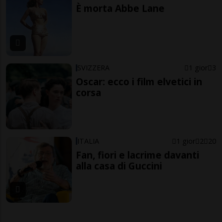
È morta Abbe Lane
SVIZZERA
1 gior
3
Oscar: ecco i film elvetici in
corsa
ITALIA
1 gior
2
20
Fan, fiori e lacrime davanti
alla casa di Guccini