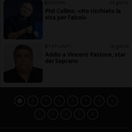
SVIZZERA
5 gior
3
Phil Collins: «Ho rischiato la
vita per l’alcol»
STATI UNITI
6 gior
4
Addio a Vincent Pastore, star
dei Soprano