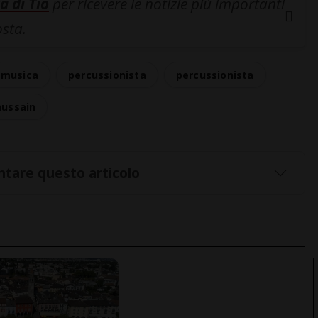
a di Tio
per ricevere le notizie più importanti
osta.
musica
percussionista
percussionista
hussain
tare questo articolo