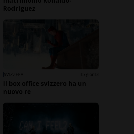
matrimonio Ronaldo-
Rodríguez
SVIZZERA
5 gior
3
Il box office svizzero ha un
nuovo re