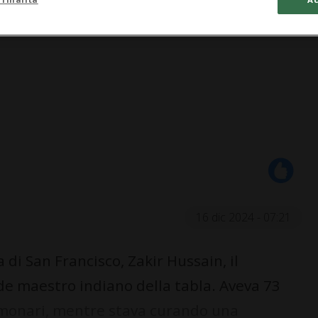
16 dic 2024 - 07:21
 di San Francisco, Zakir Hussain, il
nde maestro indiano della tabla. Aveva 73
lmonari, mentre stava curando una