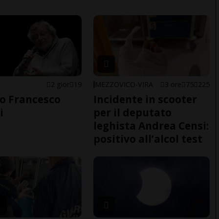
2 gior
19
MEZZOVICO-VIRA
3 ore
75
225
o Francesco
Incidente in scooter
i
per il deputato
leghista Andrea Censi:
positivo all’alcol test