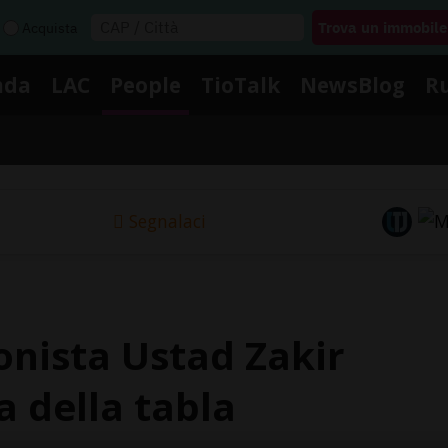
Acquista
nda
LAC
People
TioTalk
NewsBlog
R
Segnalaci
onista Ustad Zakir
a della tabla