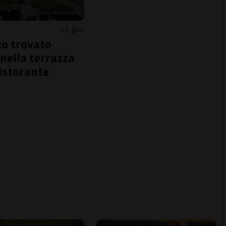
1 gior
o trovato
nella terrazza
ristorante