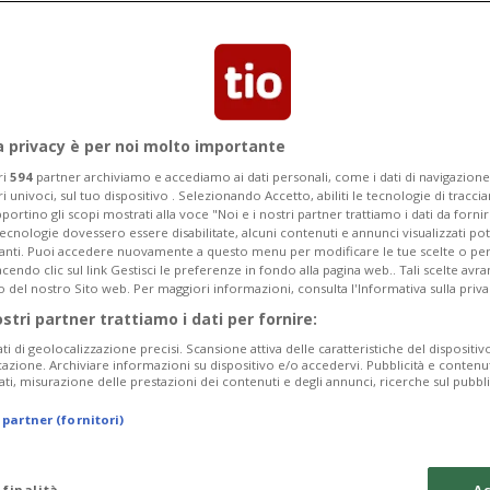
 problemi polmonari, mentre stava
o affliggeva da tempo
a privacy è per noi molto importante
ri
594
partner archiviamo e accediamo ai dati personali, come i dati di navigazione 
ri univoci, sul tuo dispositivo . Selezionando Accetto, abiliti le tecnologie di tracc
portino gli scopi mostrati alla voce "Noi e i nostri partner trattiamo i dati da fornir
tecnologie dovessero essere disabilitate, alcuni contenuti e annunci visualizzati 
vanti. Puoi accedere nuovamente a questo menu per modificare le tue scelte o per
endo clic sul link Gestisci le preferenze in fondo alla pagina web.. Tali scelte avr
o del nostro Sito web. Per maggiori informazioni, consulta l'Informativa sulla priva
ostri partner trattiamo i dati per fornire:
ati di geolocalizzazione precisi. Scansione attiva delle caratteristiche del dispositivo 
icazione. Archiviare informazioni su dispositivo e/o accedervi. Pubblicità e contenu
ati, misurazione delle prestazioni dei contenuti e degli annunci, ricerche sul pubbl
 partner (fornitori)
 finalità
Ac