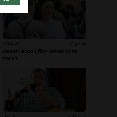
SVIZZERA
1 gior
3
Oscar: ecco i film elvetici in
corsa
ITALIA
2 gior
2
19