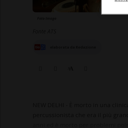
Foto Imago
Fonte ATS
elaborata da Redazione
NEW DELHI - È morto in una clinica
percussionista che era il più gra
anni ed è morto per problemi po