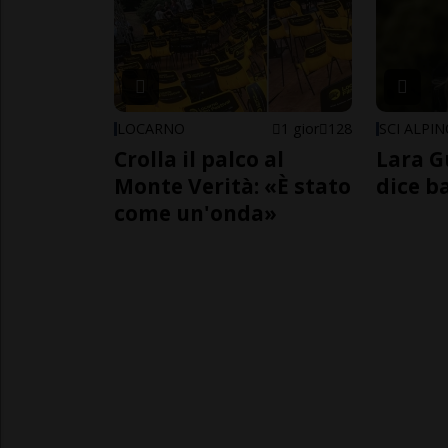
LOCARNO
1 gior
128
SCI ALPI
Crolla il palco al
Lara G
Monte Verità: «È stato
dice b
come un'onda»