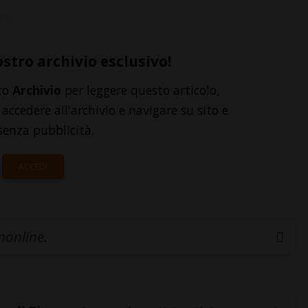
m...
ostro archivio esclusivo!
to
Archivio
per leggere questo articolo,
accedere all'archivio e navigare su sito e
senza pubblicità.
ACCEDI
inonline.