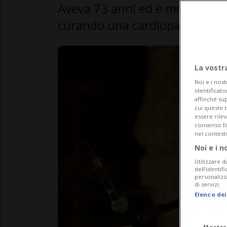
Aveva 73 anni ed è morto per
curando una cardiopatia che l
La vostr
Noi e i nost
identificato
affinché sup
cui queste 
essere rile
consenso fac
nel contest
Noi e i n
Utilizzare d
dell’identif
personalizz
di servizi.
Elenco dei
Mostra