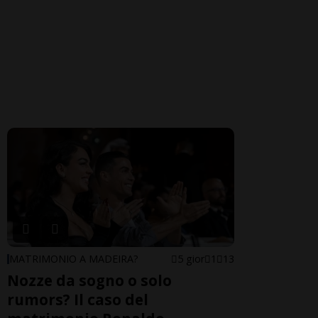
MATRIMONIO A MADEIRA?
5 gior
1
13
Nozze da sogno o solo
rumors? Il caso del