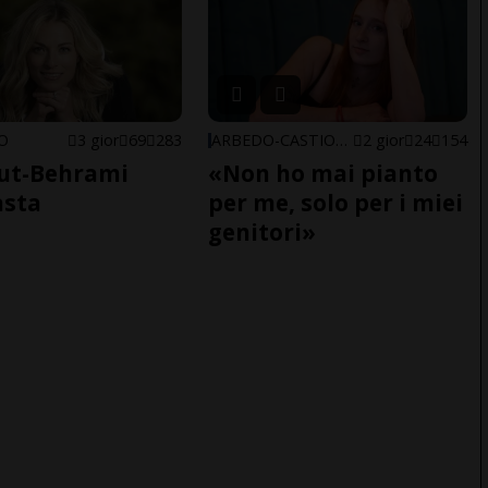
NO
3 gior
69
283
ARBEDO-CASTIONE
2 gior
24
154
ut-Behrami
«Non ho mai pianto
asta
per me, solo per i miei
genitori»