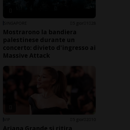
SINGAPORE
5 gior
1
28
Mostrarono la bandiera
palestinese durante un
concerto: divieto d'ingresso ai
Massive Attack
VIP
5 gior
2
10
Ariana Grande si ritira