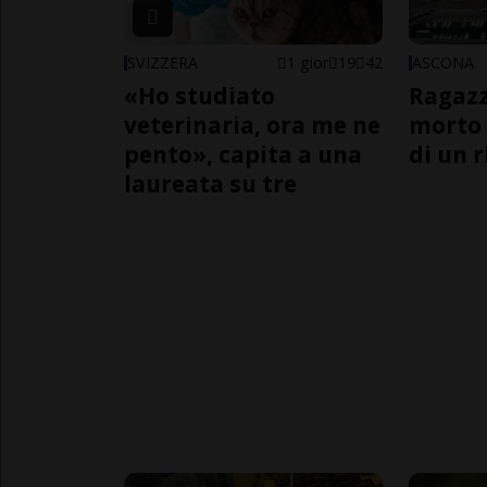
SVIZZERA
1 gior
19
42
ASCONA
«Ho studiato
Ragazz
veterinaria, ora me ne
morto 
pento», capita a una
di un 
laureata su tre