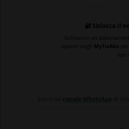
cardiopatia che lo affliggeva da te
🔐 Sblocca il n
Sottoscrivi un abbonamen
oppure scegli
MyTioAbo
per 
app 
Entra nel
canale WhatsApp
di Tic