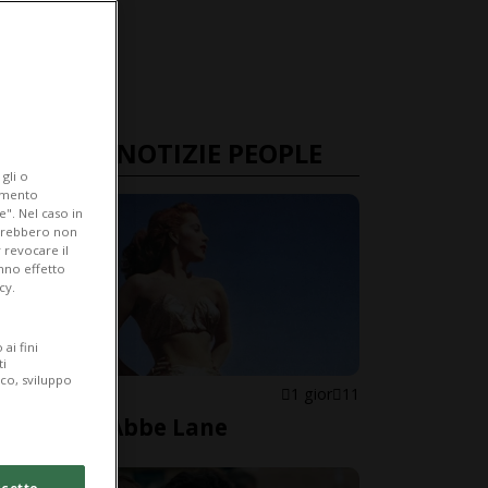
ULTIME NOTIZIE PEOPLE
gli o
iamento
e". Nel caso in
potrebbero non
 revocare il
anno effetto
cy.
ai fini
ti
ico, sviluppo
STATI UNITI
1 gior
11
È morta Abbe Lane
cetto