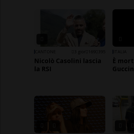
CANTONE
3 gior
169
395
ITALIA
Nicolò Casolini lascia
È mort
la RSI
Guccin