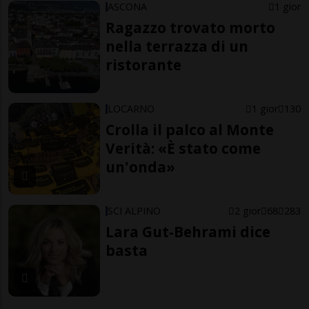
ASCONA
1 gior
Ragazzo trovato morto
nella terrazza di un
ristorante
LOCARNO
1 gior
130
Crolla il palco al Monte
Verità: «È stato come
un'onda»
SCI ALPINO
2 gior
68
283
Lara Gut-Behrami dice
basta