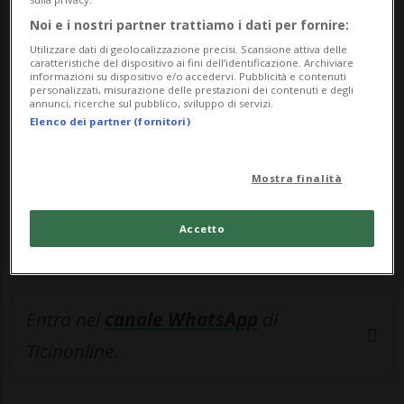
Noi e i nostri partner trattiamo i dati per fornire:
🔐 Sblocca il nostro archivio
Utilizzare dati di geolocalizzazione precisi. Scansione attiva delle
esclusivo!
caratteristiche del dispositivo ai fini dell’identificazione. Archiviare
informazioni su dispositivo e/o accedervi. Pubblicità e contenuti
personalizzati, misurazione delle prestazioni dei contenuti e degli
Sottoscrivi un abbonamento
Archivio
per
annunci, ricerche sul pubblico, sviluppo di servizi.
Elenco dei partner (fornitori)
leggere questo articolo, oppure scegli
MyTioAbo
per accedere all'archivio e
navigare su sito e app senza pubblicità.
Mostra finalità
ACCEDI
Accetto
Entra nel
canale WhatsApp
di
Ticinonline.