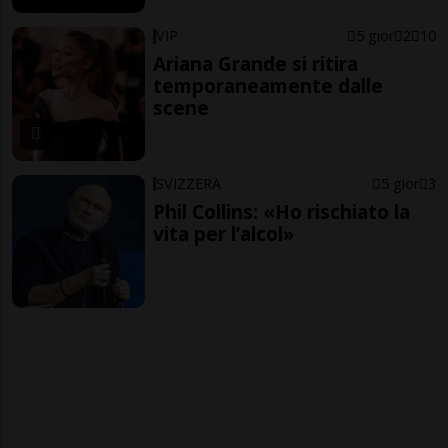
VIP
5 gior
2
10
Ariana Grande si ritira
temporaneamente dalle
scene
SVIZZERA
5 gior
3
Phil Collins: «Ho rischiato la
vita per l’alcol»