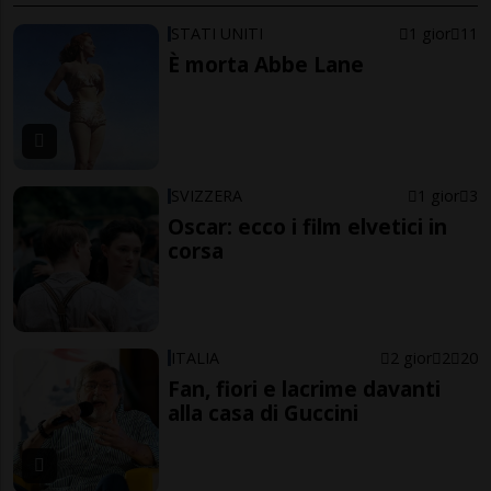
STATI UNITI
1 gior
11
È morta Abbe Lane
SVIZZERA
1 gior
3
Oscar: ecco i film elvetici in
corsa
ITALIA
2 gior
2
20
Fan, fiori e lacrime davanti
alla casa di Guccini