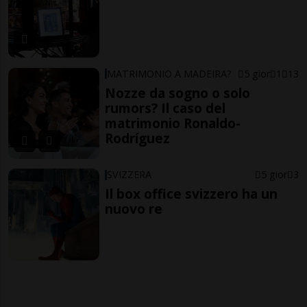
MATRIMONIO A MADEIRA?
5 gior
1
13
Nozze da sogno o solo
rumors? Il caso del
matrimonio Ronaldo-
Rodríguez
SVIZZERA
5 gior
3
Il box office svizzero ha un
nuovo re