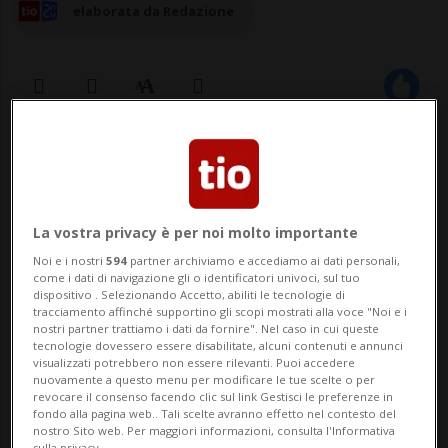
elaborata da Redazione
28 nov 2024 - 10:18
Aggiornamento 12:20
NEW YORK - La difesa aveva tentato di
La vostra privacy è per noi molto importante
convincere il giudice della corte
Noi e i nostri
594
partner archiviamo e accediamo ai dati personali,
distrettuale di Manhatan a concedere a
come i dati di navigazione gli o identificatori univoci, sul tuo
dispositivo . Selezionando Accetto, abiliti le tecnologie di
Sean "Diddy" Combs la libertà vigilata. La
tracciamento affinché supportino gli scopi mostrati alla voce "Noi e i
nostri partner trattiamo i dati da fornire". Nel caso in cui queste
proposta era quella di rinchiudere il
tecnologie dovessero essere disabilitate, alcuni contenuti e annunci
visualizzati potrebbero non essere rilevanti. Puoi accedere
rapper in un appartamento della capitale
nuovamente a questo menu per modificare le tue scelte o per
revocare il consenso facendo clic sul link Gestisci le preferenze in
e di sorvegliar...
fondo alla pagina web.. Tali scelte avranno effetto nel contesto del
nostro Sito web. Per maggiori informazioni, consulta l'Informativa
sulla privacy.