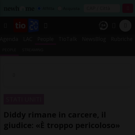
Affitta
Acquista
Agenda
LAC
People
TioTalk
NewsBlog
Rubriche
PEOPLE
STREAMING
STATI UNITI
Diddy rimane in carcere, il
giudice: «È troppo pericoloso»