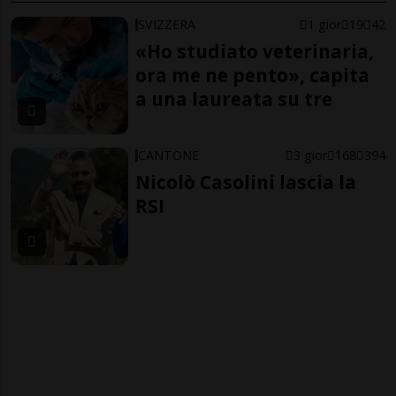
SVIZZERA
1 gior
19
42
«Ho studiato veterinaria,
ora me ne pento», capita
a una laureata su tre
CANTONE
3 gior
168
394
Nicolò Casolini lascia la
RSI