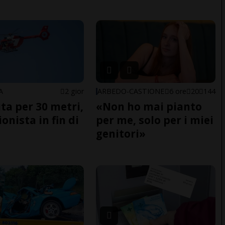
A
2 gior
ARBEDO-CASTIONE
6 ore
20
144
ita per 30 metri,
«Non ho mai pianto
onista in fin di
per me, solo per i miei
genitori»