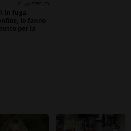
1 gior
95
139
i in fuga
onfine, lo fanno
tutto per la