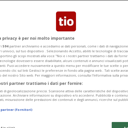
vanti e denunciano il rapper
a privacy è per noi molto importante
ri
594
partner archiviamo e accediamo ai dati personali, come i dati di navigazione 
ri univoci, sul tuo dispositivo . Selezionando Accetto, abiliti le tecnologie di tracc
portino gli scopi mostrati alla voce "Noi e i nostri partner trattiamo i dati da fornir
tecnologie dovessero essere disabilitate, alcuni contenuti e annunci visualizzati 
vanti. Puoi accedere nuovamente a questo menu per modificare le tue scelte o per
endo clic sul link Gestisci le preferenze in fondo alla pagina web.. Tali scelte avr
o del nostro Sito web. Per maggiori informazioni, consulta l'Informativa sulla priva
ostri partner trattiamo i dati per fornire:
ati di geolocalizzazione precisi. Scansione attiva delle caratteristiche del dispositivo 
icazione. Archiviare informazioni su dispositivo e/o accedervi. Pubblicità e contenu
ati, misurazione delle prestazioni dei contenuti e degli annunci, ricerche sul pubbl
 partner (fornitori)
 finalità
Ac