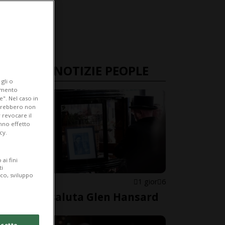
ULTIME NOTIZIE PEOPLE
gli o
iamento
e". Nel caso in
potrebbero non
 revocare il
anno effetto
cy.
ai fini
ti
ico, sviluppo
IRLANDA
1 gior
6
Dublino saluta Glen Hansard
cetto