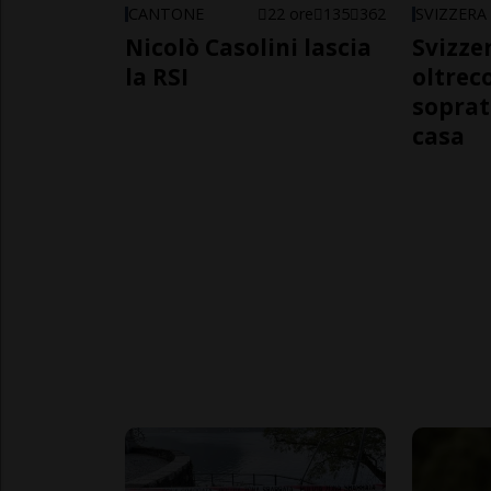
CANTONE
22 ore
135
362
SVIZZERA
Nicolò Casolini lascia
Svizzer
la RSI
oltrec
soprat
casa