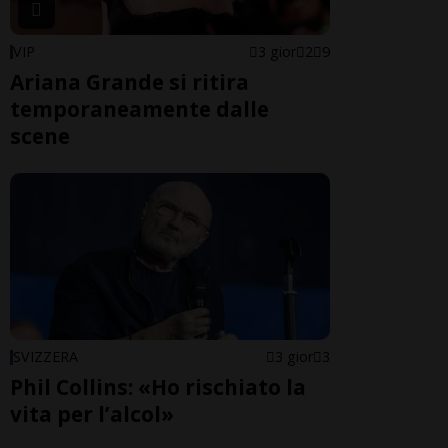
VIP
3 gior
2
9
Ariana Grande si ritira
temporaneamente dalle
scene
SVIZZERA
3 gior
3
Phil Collins: «Ho rischiato la
vita per l’alcol»