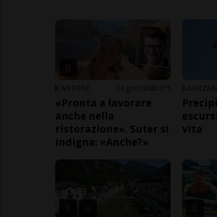
CANTONE
3 gior
208
215
LAVIZZAR
«Pronta a lavorare
Precip
anche nella
escursi
ristorazione». Suter si
vita
indigna: «Anche?»