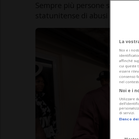
Sempre più persone si fanno a
statunitense di abusi sessuali
La vostr
Noi e i nost
identificato
affinché sup
cui queste 
essere rile
consenso fac
nel contest
Noi e i n
Utilizzare d
dell’identif
personalizz
di servizi.
Elenco dei
Mostra