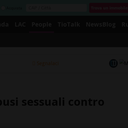
Acquista
nda
LAC
People
TioTalk
NewsBlog
R
Segnalaci
busi sessuali contro