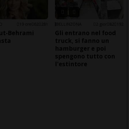
NO
19 ore
62
281
BELLINZONA
2 gior
82
192
ut-Behrami
Gli entrano nel food
asta
truck, si fanno un
hamburger e poi
spengono tutto con
l'estintore