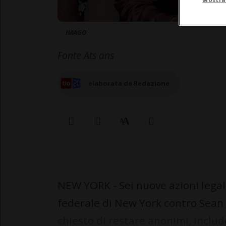
IMAGO
Fonte Ats ans
elaborata da Redazione
NEW YORK - Sei nuove azioni legal
federale di New York contro Sean
chiesto di restare anonimi, inclu