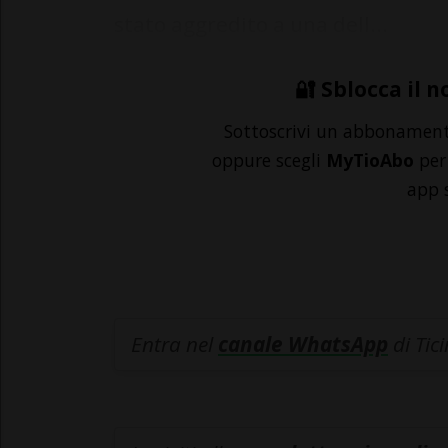
stato aggredito a una dell...
🔐 Sblocca il n
Sottoscrivi un abbonamen
oppure scegli
MyTioAbo
per 
app 
Entra nel
canale WhatsApp
di Tic