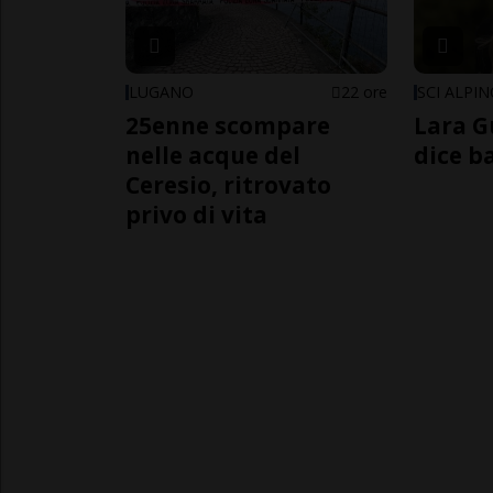
LUGANO
22 ore
SCI ALPI
25enne scompare
Lara G
nelle acque del
dice b
Ceresio, ritrovato
privo di vita