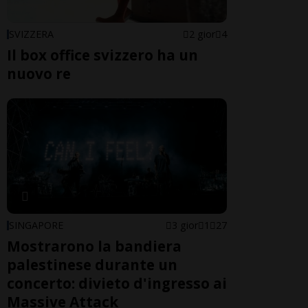
SVIZZERA
2 gior
4
Il box office svizzero ha un
nuovo re
SINGAPORE
3 gior
1
27
Mostrarono la bandiera
palestinese durante un
concerto: divieto d'ingresso ai
Massive Attack