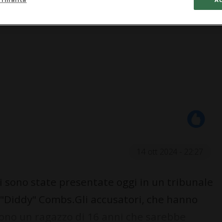
14 ott 2024 - 22:27
i sono state presentate oggi in un tribunale
 "Diddy" Combs.Gli accusatori, che hanno
dono un ragazzo di 16 anni che sarebbe