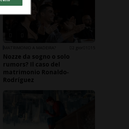
MATRIMONIO A MADEIRA?
2 gior
1
15
Nozze da sogno o solo
rumors? Il caso del
matrimonio Ronaldo-
Rodríguez