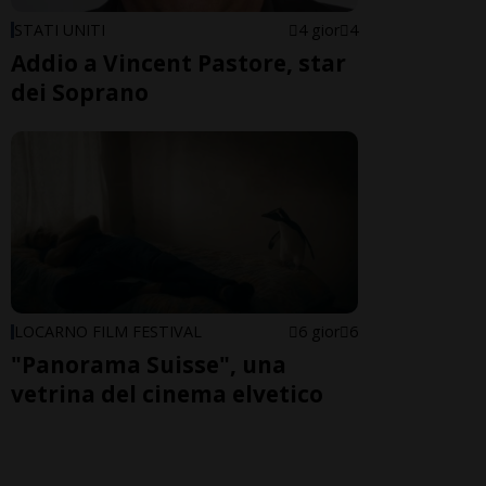
STATI UNITI
4 gior
4
Addio a Vincent Pastore, star
dei Soprano
LOCARNO FILM FESTIVAL
6 gior
6
"Panorama Suisse", una
vetrina del cinema elvetico