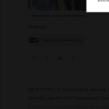
keystone-sda.ch (Elizabeth Williams)
Fonte ats
elaborata da Redazione
NEW YORK - Il miliardario del rap
sera da agenti dell'Homeland Secu
è stato incriminato da un gran giu