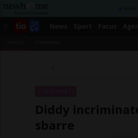
Affitta
News
Sport
Focus
Age
PEOPLE
STREAMING
STATI UNITI
Diddy incriminato
sbarre