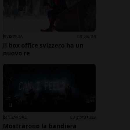
SVIZZERA
3 gior
4
Il box office svizzero ha un
nuovo re
SINGAPORE
3 gior
1
28
Mostrarono la bandiera