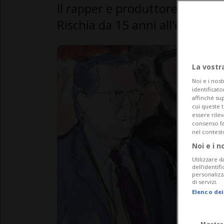
Il rapper e produttore dovrà re
Rischia da 15 anni all'ergastol
La vostr
Noi e i nost
identificato
affinché sup
cui queste 
essere rile
consenso fac
nel contest
Noi e i n
Utilizzare d
dell’identif
personalizz
di servizi.
Elenco dei
Mostra