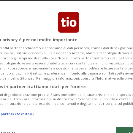
stare in carcere in attesa del processo.
o
a privacy è per noi molto importante
ri
594
partner archiviamo e accediamo ai dati personali, come i dati di navigazione 
ri univoci, sul tuo dispositivo . Selezionando Accetto, abiliti le tecnologie di tracc
portino gli scopi mostrati alla voce "Noi e i nostri partner trattiamo i dati da fornir
tecnologie dovessero essere disabilitate, alcuni contenuti e annunci visualizzati 
vanti. Puoi accedere nuovamente a questo menu per modificare le tue scelte o per
endo clic sul link Gestisci le preferenze in fondo alla pagina web.. Tali scelte avr
o del nostro Sito web. Per maggiori informazioni, consulta l'Informativa sulla priva
ostri partner trattiamo i dati per fornire:
ati di geolocalizzazione precisi. Scansione attiva delle caratteristiche del dispositivo 
icazione. Archiviare informazioni su dispositivo e/o accedervi. Pubblicità e contenu
ati, misurazione delle prestazioni dei contenuti e degli annunci, ricerche sul pubbl
 partner (fornitori)
 finalità
Ac