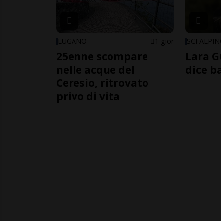
LUGANO
1 gior
SCI ALPI
25enne scompare
Lara G
nelle acque del
dice b
Ceresio, ritrovato
privo di vita