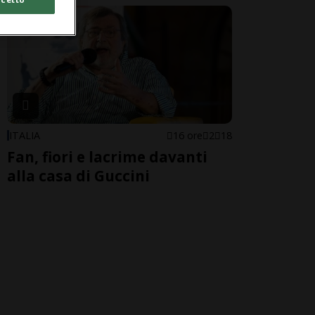
ITALIA
16 ore
2
18
Fan, fiori e lacrime davanti
alla casa di Guccini