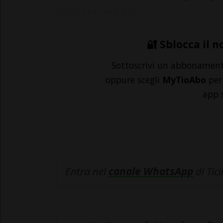
Pioniere dell'hip ...
🔐 Sblocca il n
Sottoscrivi un abbonamen
oppure scegli
MyTioAbo
per 
app 
Entra nel
canale WhatsApp
di Tic