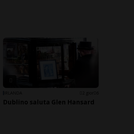
IRLANDA
2 gior
6
Dublino saluta Glen Hansard