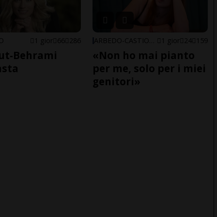
NO
1 gior
66
286
ARBEDO-CASTIONE
1 gior
24
159
ut-Behrami
«Non ho mai pianto
asta
per me, solo per i miei
genitori»