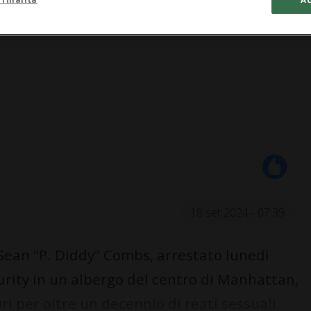
18 set 2024 - 07:39
 Sean "P. Diddy" Combs, arrestato lunedì
rity in un albergo del centro di Manhattan,
rì per oltre un decennio di reati sessuali.