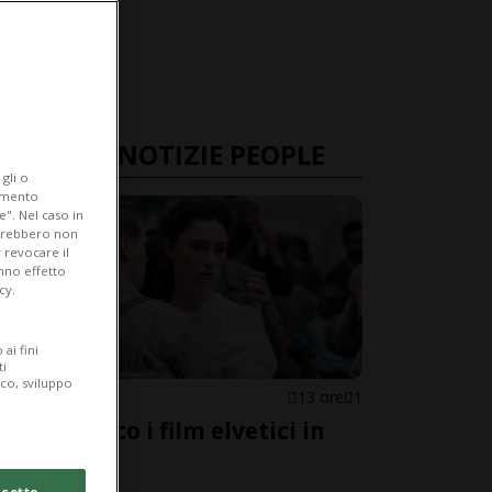
ULTIME NOTIZIE PEOPLE
gli o
iamento
e". Nel caso in
potrebbero non
 revocare il
anno effetto
cy.
ai fini
ti
ico, sviluppo
SVIZZERA
13 ore
1
Oscar: ecco i film elvetici in
corsa
cetto