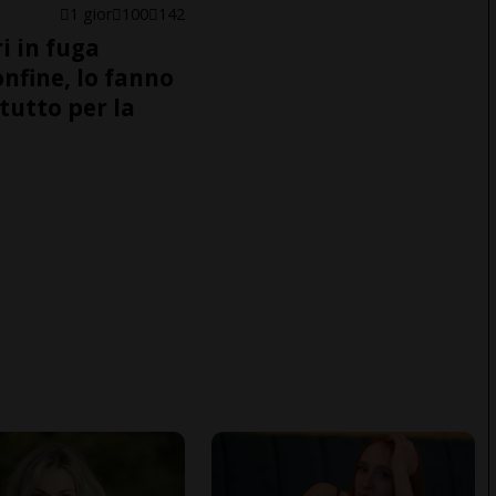
1 gior
100
142
i in fuga
onfine, lo fanno
tutto per la