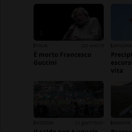
ITALIA
21 ore
19
LAVIZZAR
È morto Francesco
Precip
Guccini
escursi
vita
SVIZZERA
1 gior
15
31
GRIGIONI
Il caldo non è uguale
Bracca