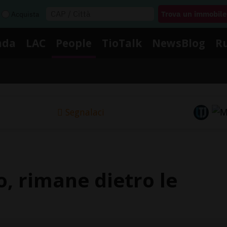
Acquista
nda
LAC
People
TioTalk
NewsBlog
R
Segnalaci
, rimane dietro le