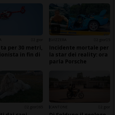
A
2 gior
SVIZZERA
2 gior
5
ita per 30 metri,
Incidente mortale per
onista in fin di
la star dei reality: ora
parla Porsche
2 gior
65
CANTONE
2 gior
ti dai cani
Di Solduno il geologo