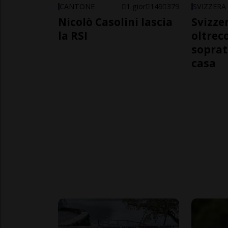
CANTONE
1 gior
149
379
SVIZZERA
Nicolò Casolini lascia
Svizzer
la RSI
oltrec
soprat
casa