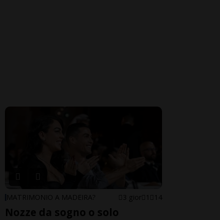
MATRIMONIO A MADEIRA?
3 gior
1
14
Nozze da sogno o solo