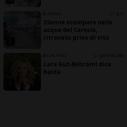
LUGANO
1 gior
25enne scompare nelle
acque del Ceresio,
ritrovato privo di vita
SCI ALPINO
1 gior
66
288
Lara Gut-Behrami dice
basta