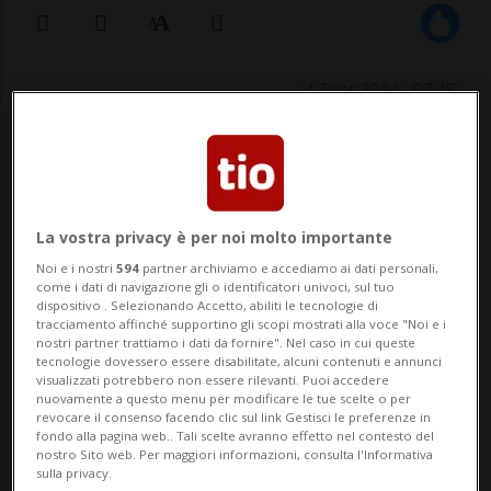
17 set 2024 - 07:48
NEW YORK - Il rapper americano Sean
'Diddy' Combs - noto anche con il nome di
Puff Daddy - è stato arrestato dalla polizia
La vostra privacy è per noi molto importante
di Manhattan, dopo che erano state
Noi e i nostri
594
partner archiviamo e accediamo ai dati personali,
come i dati di navigazione gli o identificatori univoci, sul tuo
presentate diverse denunce contro di lui
dispositivo . Selezionando Accetto, abiliti le tecnologie di
tracciamento affinché supportino gli scopi mostrati alla voce "Noi e i
per violenza sessuale. Lo ha annunciato la
nostri partner trattiamo i dati da fornire". Nel caso in cui queste
tecnologie dovessero essere disabilitate, alcuni contenuti e annunci
visualizzati potrebbero non essere rilevanti. Puoi accedere
giustiz...
nuovamente a questo menu per modificare le tue scelte o per
revocare il consenso facendo clic sul link Gestisci le preferenze in
fondo alla pagina web.. Tali scelte avranno effetto nel contesto del
🔐 Sblocca il nostro archivio
nostro Sito web. Per maggiori informazioni, consulta l'Informativa
sulla privacy.