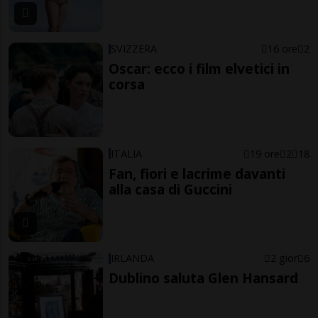
SVIZZERA
16 ore
2
Oscar: ecco i film elvetici in
corsa
ITALIA
19 ore
2
18
Fan, fiori e lacrime davanti
alla casa di Guccini
IRLANDA
2 gior
6
Dublino saluta Glen Hansard