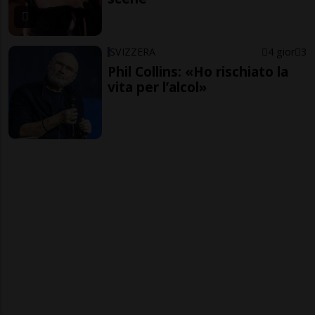
SVIZZERA
4 gior
3
Phil Collins: «Ho rischiato la
vita per l’alcol»