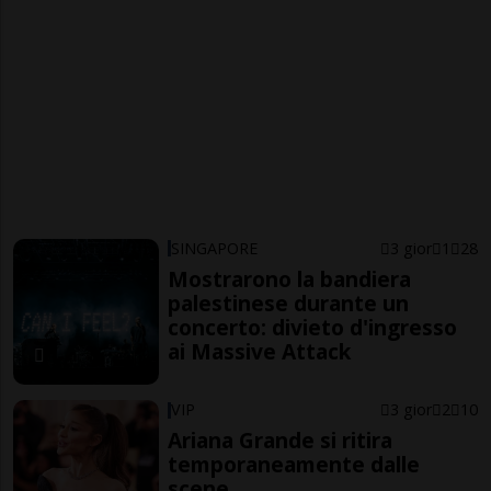
SINGAPORE
3 gior
1
28
Mostrarono la bandiera
palestinese durante un
concerto: divieto d'ingresso
ai Massive Attack
VIP
3 gior
2
10
Ariana Grande si ritira
temporaneamente dalle
scene