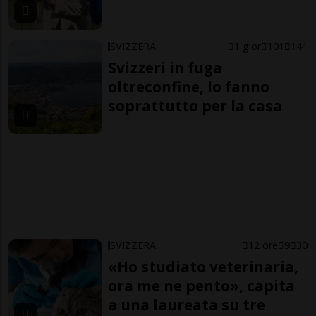
SVIZZERA
1 gior
101
141
Svizzeri in fuga
oltreconfine, lo fanno
soprattutto per la casa
SVIZZERA
12 ore
9
30
«Ho studiato veterinaria,
ora me ne pento», capita
a una laureata su tre