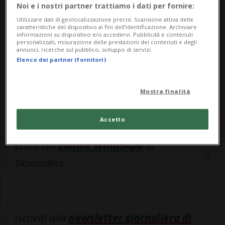
esclusivo!
Noi e i nostri partner trattiamo i dati per fornire:
Utilizzare dati di geolocalizzazione precisi. Scansione attiva delle
Sottoscrivi un abbonamento
Archivio
per
caratteristiche del dispositivo ai fini dell’identificazione. Archiviare
informazioni su dispositivo e/o accedervi. Pubblicità e contenuti
leggere questo articolo, oppure scegli
personalizzati, misurazione delle prestazioni dei contenuti e degli
annunci, ricerche sul pubblico, sviluppo di servizi.
MyTioAbo
per accedere all'archivio e
Elenco dei partner (fornitori)
navigare su sito e app senza pubblicità.
Mostra finalità
ACCEDI
Accetto
Entra nel
canale WhatsApp
di
Ticinonline.
Iscriviti alla
newsletter giornaliera di