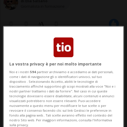
di Elia Salsano
Giornalista in formazione
09 set 2024 - 06:30
LUGANO - Un mondo oscuro, criminale,
La vostra privacy è per noi molto importante
dettato dalla legge del più forte. Si
Noi e i nostri
594
partner archiviamo e accediamo ai dati personali,
muovono nell'impunità più totale i
come i dati di navigazione gli o identificatori univoci, sul tuo
dispositivo . Selezionando Accetto, abiliti le tecnologie di
tracciamento affinché supportino gli scopi mostrati alla voce "Noi e i
personaggi del romanzo di Deepti Kapoor,
nostri partner trattiamo i dati da fornire". Nel caso in cui queste
tecnologie dovessero essere disabilitate, alcuni contenuti e annunci
scrittrice indiana in visita a Lugano il
visualizzati potrebbero non essere rilevanti. Puoi accedere
nuovamente a questo menu per modificare le tue scelte o per
prossimo 14 settembre nel quadro di
revocare il consenso facendo clic sul link Gestisci le preferenze in
fondo alla pagina web.. Tali scelte avranno effetto nel contesto del
Endorfine Festival...
nostro Sito web. Per maggiori informazioni, consulta l'Informativa
sulla privacy.