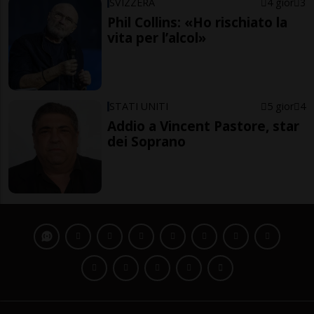
SVIZZERA
4 gior
3
Phil Collins: «Ho rischiato la
vita per l’alcol»
STATI UNITI
5 gior
4
Addio a Vincent Pastore, star
dei Soprano