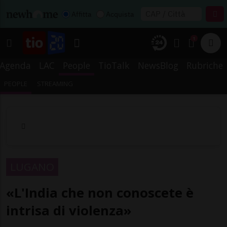
Affitta
Acquista
1
Agenda
LAC
People
TioTalk
NewsBlog
Rubriche
PEOPLE
STREAMING
LUGANO
«L'India che non conoscete è
intrisa di violenza»