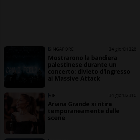
SINGAPORE
4 gior
1
28
Mostrarono la bandiera
palestinese durante un
concerto: divieto d'ingresso
ai Massive Attack
VIP
4 gior
2
10
Ariana Grande si ritira
temporaneamente dalle
scene