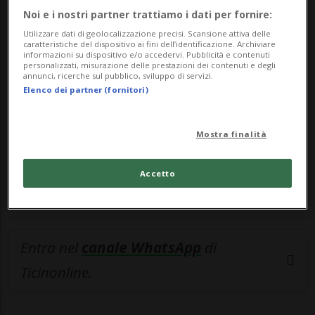
Noi e i nostri partner trattiamo i dati per fornire:
🔐 Sblocca il nostro archivio
Utilizzare dati di geolocalizzazione precisi. Scansione attiva delle
esclusivo!
caratteristiche del dispositivo ai fini dell’identificazione. Archiviare
informazioni su dispositivo e/o accedervi. Pubblicità e contenuti
personalizzati, misurazione delle prestazioni dei contenuti e degli
Sottoscrivi un abbonamento
Archivio
per
annunci, ricerche sul pubblico, sviluppo di servizi.
Elenco dei partner (fornitori)
leggere questo articolo, oppure scegli
MyTioAbo
per accedere all'archivio e
Mostra finalità
navigare su sito e app senza pubblicità.
Accetto
ACCEDI
Entra nel
canale WhatsApp
di
Ticinonline.