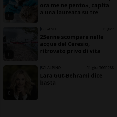
ora me ne pento», capita
a una laureata su tre
LUGANO
1 gior
25enne scompare nelle
acque del Ceresio,
ritrovato privo di vita
SCI ALPINO
1 gior
66
288
Lara Gut-Behrami dice
basta