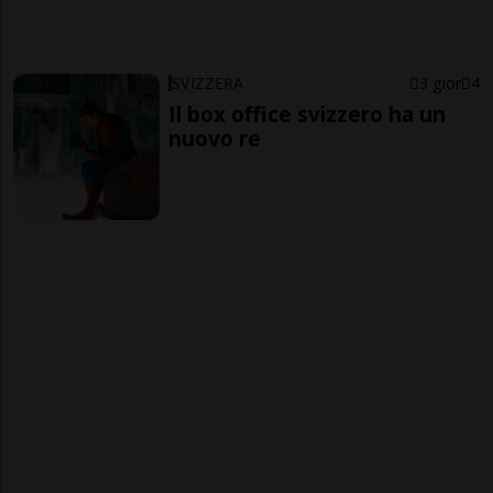
SVIZZERA
3 gior
4
Il box office svizzero ha un
nuovo re