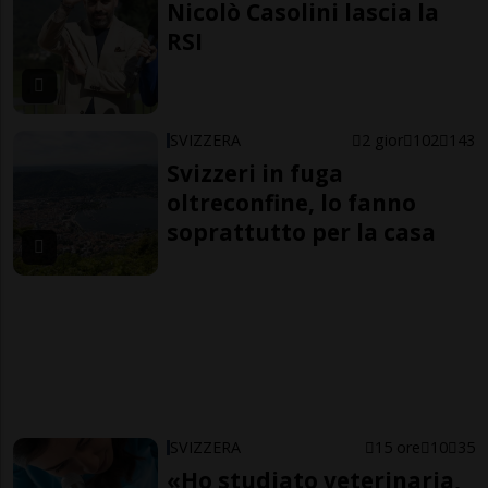
Nicolò Casolini lascia la
RSI
SVIZZERA
2 gior
102
143
Svizzeri in fuga
oltreconfine, lo fanno
soprattutto per la casa
SVIZZERA
15 ore
10
35
«Ho studiato veterinaria,