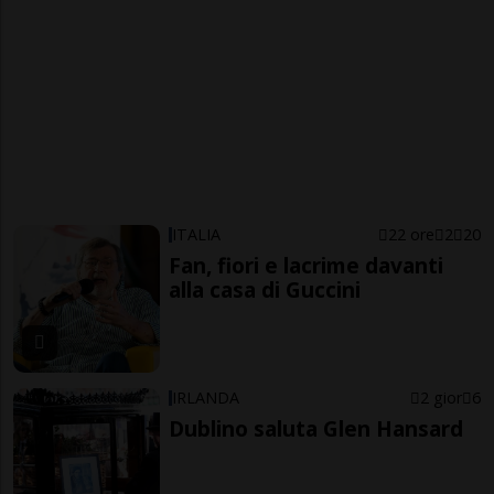
ITALIA
22 ore
2
20
Fan, fiori e lacrime davanti
alla casa di Guccini
IRLANDA
2 gior
6
Dublino saluta Glen Hansard