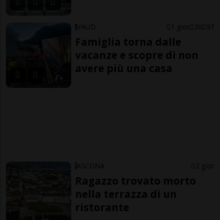
VAUD
1 gior
20
97
Famiglia torna dalle
vacanze e scopre di non
avere più una casa
ASCONA
2 gior
Ragazzo trovato morto
nella terrazza di un
ristorante