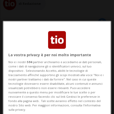
di Redazione
12 apr 2023 - 19:30
GENOVA - Prima di avere successo,
La vostra privacy è per noi molto importante
Annalisa come molti altri artisti ne ha
Noi e i nostri
594
partner archiviamo e accediamo ai dati personali,
come i dati di navigazione gli o identificatori univoci, sul tuo
dovute prendere di porte in faccia. La
dispositivo . Selezionando Accetto, abiliti le tecnologie di
tracciamento affinché supportino gli scopi mostrati alla voce "Noi e i
cantante è stata bocciata due volte ai
nostri partner trattiamo i dati da fornire". Nel caso in cui queste
tecnologie dovessero essere disabilitate, alcuni contenuti e annunci
talent show, ed è arrivata seconda ad
visualizzati potrebbero non essere rilevanti. Puoi accedere
nuovamente a questo menu per modificare le tue scelte o per
revocare il consenso facendo clic sul link Gestisci le preferenze in
“Amici” prima di farsi strada nel ...
fondo alla pagina web.. Tali scelte avranno effetto nel contesto del
nostro Sito web. Per maggiori informazioni, consulta l'Informativa
sulla privacy.