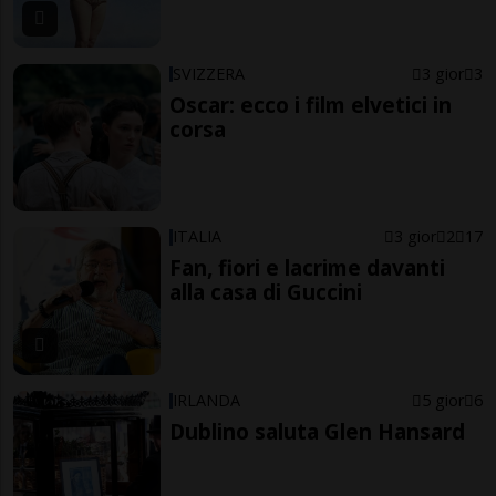
SVIZZERA
3 gior
3
Oscar: ecco i film elvetici in
corsa
ITALIA
3 gior
2
17
Fan, fiori e lacrime davanti
alla casa di Guccini
IRLANDA
5 gior
6
Dublino saluta Glen Hansard