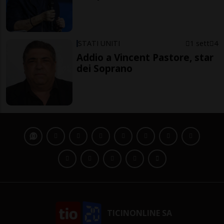
STATI UNITI
1 sett
4
Addio a Vincent Pastore, star
dei Soprano
TICINONLINE SA