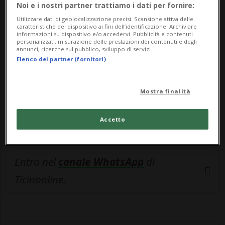
🔐 Sblocca il nostro archivio
Noi e i nostri partner trattiamo i dati per fornire:
esclusivo!
Utilizzare dati di geolocalizzazione precisi. Scansione attiva delle
caratteristiche del dispositivo ai fini dell’identificazione. Archiviare
informazioni su dispositivo e/o accedervi. Pubblicità e contenuti
Sottoscrivi un abbonamento
Archivio
per
personalizzati, misurazione delle prestazioni dei contenuti e degli
annunci, ricerche sul pubblico, sviluppo di servizi.
leggere questo articolo, oppure scegli
Elenco dei partner (fornitori)
MyTioAbo
per accedere all'archivio e
navigare su sito e app senza pubblicità.
Mostra finalità
ACCEDI
Accetto
Entra nel
canale WhatsApp
di
Ticinonline.