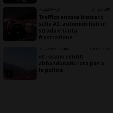
MEZZOVICO
1 gior
99
Traffico ancora bloccato
sulla A2, automobilisti in
strada e tanta
frustrazione
MEZZOVICO-VIRA
18 ore
170
«Ci siamo sentiti
abbandonati»: ora parla
la polizia