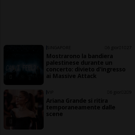
SINGAPORE
6 gior
1
27
Mostrarono la bandiera
palestinese durante un
concerto: divieto d'ingresso
ai Massive Attack
VIP
6 gior
2
9
Ariana Grande si ritira
temporaneamente dalle
scene