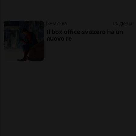
SVIZZERA
6 gior
3
Il box office svizzero ha un
nuovo re