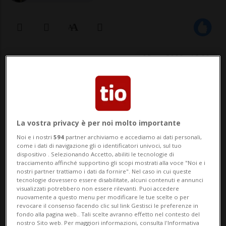
03 ott 2022 - 12:00
La vostra privacy è per noi molto importante
Noi e i nostri
594
partner archiviamo e accediamo ai dati personali,
come i dati di navigazione gli o identificatori univoci, sul tuo
dispositivo . Selezionando Accetto, abiliti le tecnologie di
ACQUAROSSA - Dal 7 al 22 ottobre lo
tracciamento affinché supportino gli scopi mostrati alla voce "Noi e i
nostri partner trattiamo i dati da fornire". Nel caso in cui queste
scrittore ticinese Fabio Andina sarà
tecnologie dovessero essere disabilitate, alcuni contenuti e annunci
visualizzati potrebbero non essere rilevanti. Puoi accedere
protagonista di un tour letterario in
nuovamente a questo menu per modificare le tue scelte o per
revocare il consenso facendo clic sul link Gestisci le preferenze in
Nordamerica. In occasione della Settimana
fondo alla pagina web.. Tali scelte avranno effetto nel contesto del
nostro Sito web. Per maggiori informazioni, consulta l'Informativa