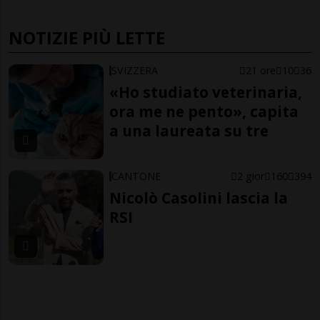
NOTIZIE PIÙ LETTE
SVIZZERA
21 ore
10
36
«Ho studiato veterinaria,
ora me ne pento», capita
a una laureata su tre
CANTONE
2 gior
160
394
Nicolò Casolini lascia la
RSI