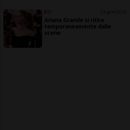
VIP
4 gior
2
10
Ariana Grande si ritira
temporaneamente dalle
scene