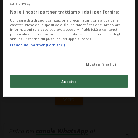
della lingua italiana l'autore de "La pozza
sulla privacy.
del Felice" sarà il protagonista di alc...
Noi e i nostri partner trattiamo i dati per fornire:
Utilizzare dati di geolocalizzazione precisi. Scansione attiva delle
caratteristiche del dispositivo ai fini dell’identificazione. Archiviare
informazioni su dispositivo e/o accedervi. Pubblicità e contenuti
🔐 Sblocca il nostro archivio
personalizzati, misurazione delle prestazioni dei contenuti e degli
annunci, ricerche sul pubblico, sviluppo di servizi.
esclusivo!
Elenco dei partner (fornitori)
Sottoscrivi un abbonamento
Archivio
per
leggere questo articolo, oppure scegli
Mostra finalità
MyTioAbo
per accedere all'archivio e
Accetto
navigare su sito e app senza pubblicità.
ACCEDI
Entra nel
canale WhatsApp
di