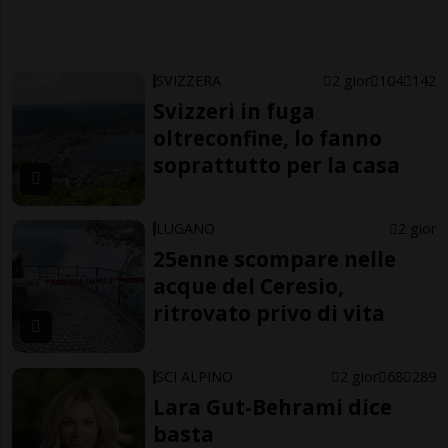
SVIZZERA
2 gior
104
142
Svizzeri in fuga
oltreconfine, lo fanno
soprattutto per la casa
LUGANO
2 gior
25enne scompare nelle
acque del Ceresio,
ritrovato privo di vita
SCI ALPINO
2 gior
68
289
Lara Gut-Behrami dice
basta