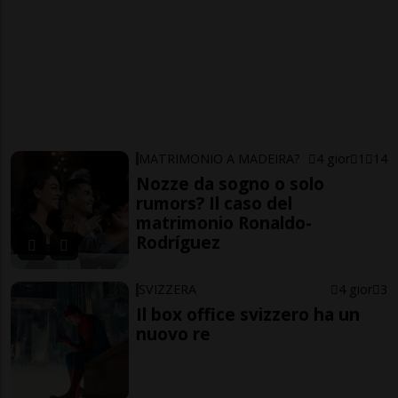
MATRIMONIO A MADEIRA?
4 gior
1
14
Nozze da sogno o solo
rumors? Il caso del
matrimonio Ronaldo-
Rodríguez
SVIZZERA
4 gior
3
Il box office svizzero ha un
nuovo re