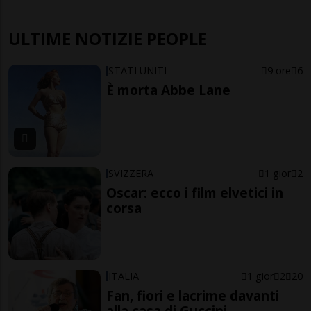
ULTIME NOTIZIE PEOPLE
STATI UNITI
9 ore
6
È morta Abbe Lane
SVIZZERA
1 gior
2
Oscar: ecco i film elvetici in
corsa
ITALIA
1 gior
2
20
Fan, fiori e lacrime davanti
alla casa di Guccini