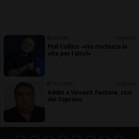
SVIZZERA
4 gior
3
Phil Collins: «Ho rischiato la
vita per l’alcol»
STATI UNITI
5 gior
4
Addio a Vincent Pastore, star
dei Soprano