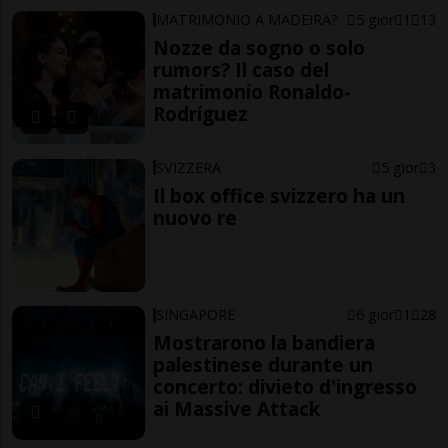
MATRIMONIO A MADEIRA?
5 gior
1
13
Nozze da sogno o solo
rumors? Il caso del
matrimonio Ronaldo-
Rodríguez
SVIZZERA
5 gior
3
Il box office svizzero ha un
nuovo re
SINGAPORE
6 gior
1
28
Mostrarono la bandiera
palestinese durante un
concerto: divieto d'ingresso
ai Massive Attack