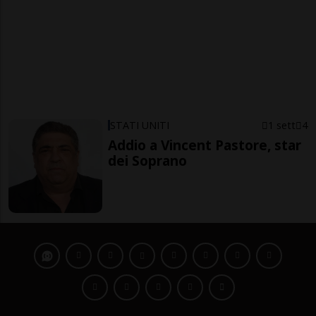
STATI UNITI
1 sett
4
Addio a Vincent Pastore, star
dei Soprano