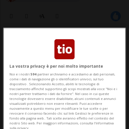
29 lug 2022 - 07:18
NEW YORK - Una donna che ha citato in
giudizio Bob Dylan accusandolo di avere
La vostra privacy è per noi molto importante
abusato di lei sessualmente quando aveva
Noi e i nostri
594
partner archiviamo e accediamo ai dati personali,
come i dati di navigazione gli o identificatori univoci, sul tuo
12 anni ha abbandonato la causa, subito
dispositivo . Selezionando Accetto, abiliti le tecnologie di
tracciamento affinché supportino gli scopi mostrati alla voce "Noi e i
dopo che il team legale dell'artista folk-
nostri partner trattiamo i dati da fornire". Nel caso in cui queste
tecnologie dovessero essere disabilitate, alcuni contenuti e annunci
rock l'ha accusata di aver distrutto delle
visualizzati potrebbero non essere rilevanti. Puoi accedere
nuovamente a questo menu per modificare le tue scelte o per
prove....
revocare il consenso facendo clic sul link Gestisci le preferenze in
fondo alla pagina web.. Tali scelte avranno effetto nel contesto del
nostro Sito web. Per maggiori informazioni, consulta l'Informativa
sulla privacy.