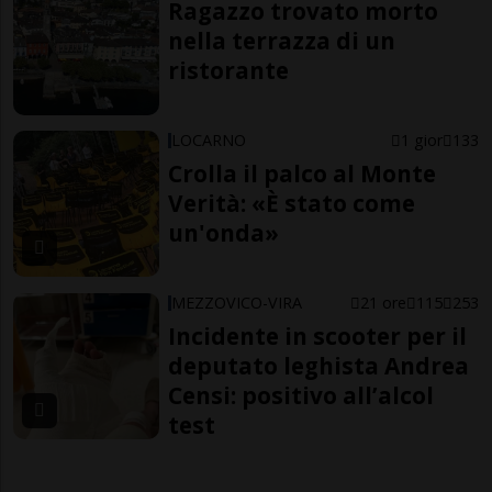
Ragazzo trovato morto
nella terrazza di un
ristorante
LOCARNO
1 gior
133
Crolla il palco al Monte
Verità: «È stato come
un'onda»
MEZZOVICO-VIRA
21 ore
115
253
Incidente in scooter per il
deputato leghista Andrea
Censi: positivo all’alcol
test