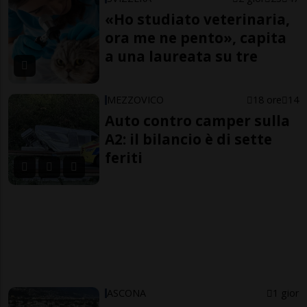
«Ho studiato veterinaria,
ora me ne pento», capita
a una laureata su tre
MEZZOVICO
18 ore
14
Auto contro camper sulla
A2: il bilancio è di sette
feriti
ASCONA
1 gior