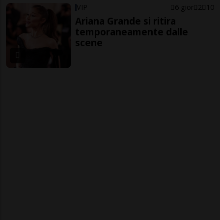
VIP
6 gior
2
10
Ariana Grande si ritira
temporaneamente dalle
scene