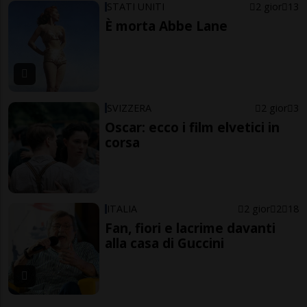
STATI UNITI
2 gior
13
È morta Abbe Lane
SVIZZERA
2 gior
3
Oscar: ecco i film elvetici in
corsa
ITALIA
2 gior
2
18
Fan, fiori e lacrime davanti
alla casa di Guccini