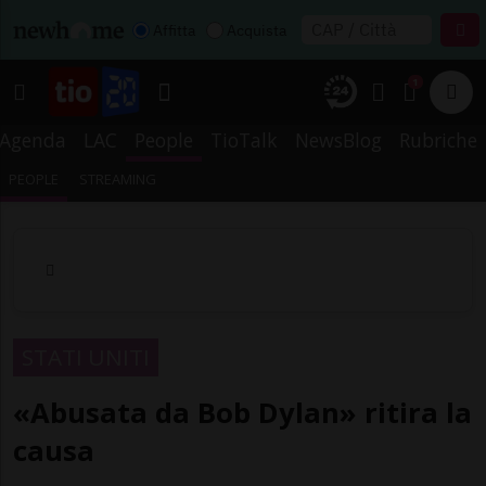
Affitta
Acquista
1
Agenda
LAC
People
TioTalk
NewsBlog
Rubriche
PEOPLE
STREAMING
STATI UNITI
«Abusata da Bob Dylan» ritira la
causa