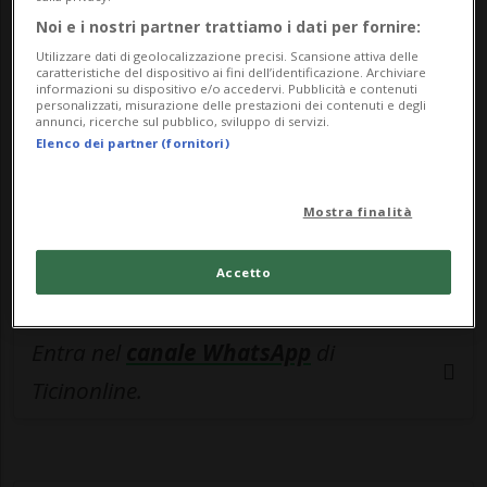
🔐 Sblocca il nostro archivio
Noi e i nostri partner trattiamo i dati per fornire:
esclusivo!
Utilizzare dati di geolocalizzazione precisi. Scansione attiva delle
caratteristiche del dispositivo ai fini dell’identificazione. Archiviare
Sottoscrivi un abbonamento
Archivio
per
informazioni su dispositivo e/o accedervi. Pubblicità e contenuti
personalizzati, misurazione delle prestazioni dei contenuti e degli
leggere questo articolo, oppure scegli
annunci, ricerche sul pubblico, sviluppo di servizi.
Elenco dei partner (fornitori)
MyTioAbo
per accedere all'archivio e
navigare su sito e app senza pubblicità.
Mostra finalità
ACCEDI
Accetto
Entra nel
canale WhatsApp
di
Ticinonline.