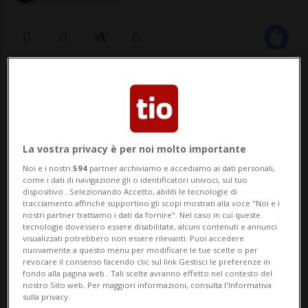
27 mag 2022 - 10:00
SEATTLE - Un altro decesso eccellente nel
mondo della musica, dopo quello di
La vostra privacy è per noi molto importante
Andrew Fletcher: Alan White, celebre
Noi e i nostri
594
partner archiviamo e accediamo ai dati personali,
come i dati di navigazione gli o identificatori univoci, sul tuo
batterista rock britannico e membro degli
dispositivo . Selezionando Accetto, abiliti le tecnologie di
tracciamento affinché supportino gli scopi mostrati alla voce "Noi e i
Yes, è morto ieri nella sua casa negli Stati
nostri partner trattiamo i dati da fornire". Nel caso in cui queste
tecnologie dovessero essere disabilitate, alcuni contenuti e annunci
Uniti all'età di 72 anni. L'annunci...
visualizzati potrebbero non essere rilevanti. Puoi accedere
nuovamente a questo menu per modificare le tue scelte o per
revocare il consenso facendo clic sul link Gestisci le preferenze in
fondo alla pagina web.. Tali scelte avranno effetto nel contesto del
🔐 Sblocca il nostro archivio
nostro Sito web. Per maggiori informazioni, consulta l'Informativa
sulla privacy.