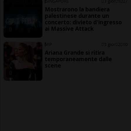
SINGAPORE
3 gior
1
27
Mostrarono la bandiera
palestinese durante un
concerto: divieto d'ingresso
ai Massive Attack
VIP
3 gior
2
10
Ariana Grande si ritira
temporaneamente dalle
scene