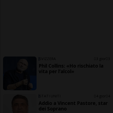
SVIZZERA
3 gior
3
Phil Collins: «Ho rischiato la
vita per l’alcol»
STATI UNITI
4 gior
4
Addio a Vincent Pastore, star
dei Soprano