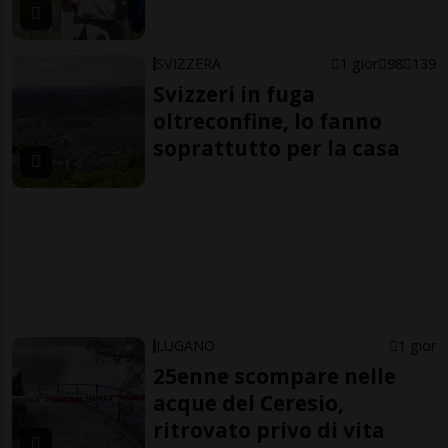
SVIZZERA
1 gior
98
139
Svizzeri in fuga
oltreconfine, lo fanno
soprattutto per la casa
LUGANO
1 gior
25enne scompare nelle
acque del Ceresio,
ritrovato privo di vita