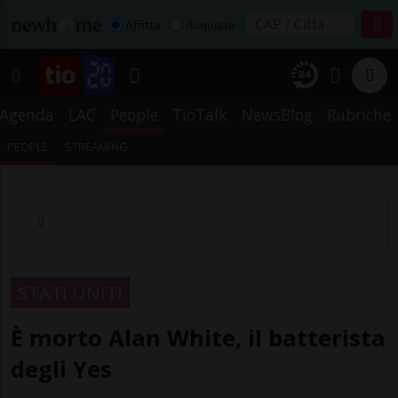
Affitta
Acquista
Agenda
LAC
People
TioTalk
NewsBlog
Rubriche
PEOPLE
STREAMING
STATI UNITI
È morto Alan White, il batterista
degli Yes