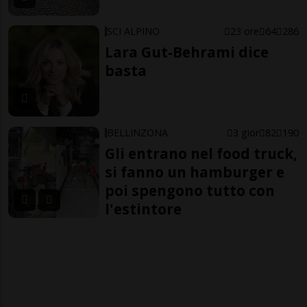
SCI ALPINO
23 ore
64
286
Lara Gut-Behrami dice
basta
BELLINZONA
3 gior
82
190
Gli entrano nel food truck,
si fanno un hamburger e
poi spengono tutto con
l'estintore