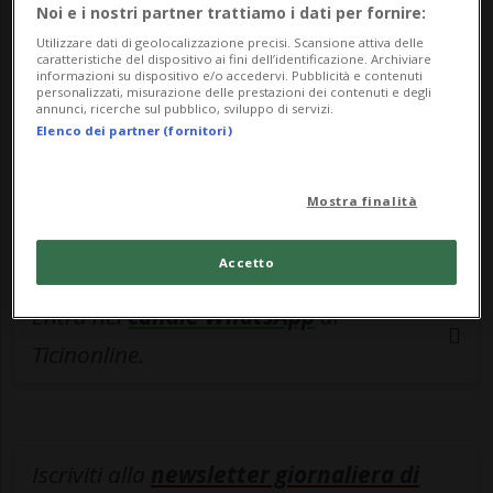
esclusivo!
Noi e i nostri partner trattiamo i dati per fornire:
Utilizzare dati di geolocalizzazione precisi. Scansione attiva delle
Sottoscrivi un abbonamento
Archivio
per
caratteristiche del dispositivo ai fini dell’identificazione. Archiviare
informazioni su dispositivo e/o accedervi. Pubblicità e contenuti
leggere questo articolo, oppure scegli
personalizzati, misurazione delle prestazioni dei contenuti e degli
annunci, ricerche sul pubblico, sviluppo di servizi.
MyTioAbo
per accedere all'archivio e
Elenco dei partner (fornitori)
navigare su sito e app senza pubblicità.
Mostra finalità
ACCEDI
Accetto
Entra nel
canale WhatsApp
di
Ticinonline.
Iscriviti alla
newsletter giornaliera di