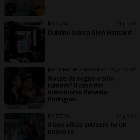
IRLANDA
1 gior
6
Dublino saluta Glen Hansard
MATRIMONIO A MADEIRA?
3 gior
1
15
Nozze da sogno o solo
rumors? Il caso del
matrimonio Ronaldo-
Rodríguez
SVIZZERA
3 gior
4
Il box office svizzero ha un
nuovo re