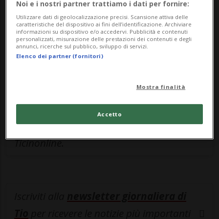
Noi e i nostri partner trattiamo i dati per fornire:
Sottoscrivi un abbonamento
Archivio
per
Utilizzare dati di geolocalizzazione precisi. Scansione attiva delle
leggere questo articolo, oppure scegli
caratteristiche del dispositivo ai fini dell’identificazione. Archiviare
informazioni su dispositivo e/o accedervi. Pubblicità e contenuti
MyTioAbo
per accedere all'archivio e
personalizzati, misurazione delle prestazioni dei contenuti e degli
annunci, ricerche sul pubblico, sviluppo di servizi.
navigare su sito e app senza pubblicità.
Elenco dei partner (fornitori)
ACCEDI
Mostra finalità
Accetto
Entra nel
canale WhatsApp
di
Ticinonline.
Iscriviti alla
newsletter giornaliera di
Tio
per ricevere le notizie più importanti