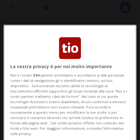
26 apr 2022 - 14:30
MILANO - Fedez sarà uno dei giudici
dell'edizione 2022 di X Factor. L'annuncio è
arrivato tramite i canali social del talent
La vostra privacy è per noi molto importante
Noi e i nostri
594
partner archiviamo e accediamo ai dati personali,
show musicale italiano, prodotto da Sky
come i dati di navigazione gli o identificatori univoci, sul tuo
dispositivo . Selezionando Accetto, abiliti le tecnologie di
Italia, e su quelli dell'artista milanese. Per
tracciamento affinché supportino gli scopi mostrati alla voce "Noi e i
nostri partner trattiamo i dati da fornire". Nel caso in cui queste
Fedez, com'è not...
tecnologie dovessero essere disabilitate, alcuni contenuti e annunci
visualizzati potrebbero non essere rilevanti. Puoi accedere
nuovamente a questo menu per modificare le tue scelte o per
revocare il consenso facendo clic sul link Gestisci le preferenze in
🔐 Sblocca il nostro archivio
fondo alla pagina web.. Tali scelte avranno effetto nel contesto del
nostro Sito web. Per maggiori informazioni, consulta l'Informativa
esclusivo!
sulla privacy.