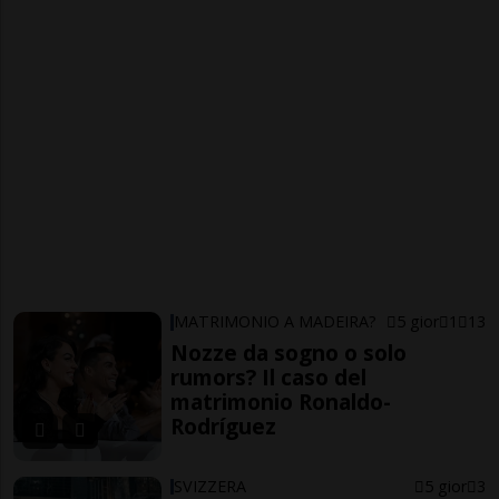
MATRIMONIO A MADEIRA?
5 gior
1
13
Nozze da sogno o solo
rumors? Il caso del
matrimonio Ronaldo-
Rodríguez
SVIZZERA
5 gior
3