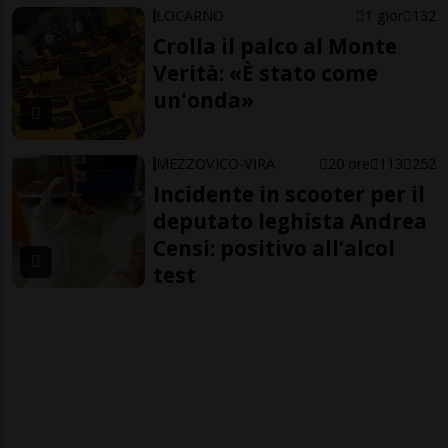
LOCARNO
1 gior
132
Crolla il palco al Monte
Verità: «È stato come
un'onda»
MEZZOVICO-VIRA
20 ore
113
252
Incidente in scooter per il
deputato leghista Andrea
Censi: positivo all’alcol
test