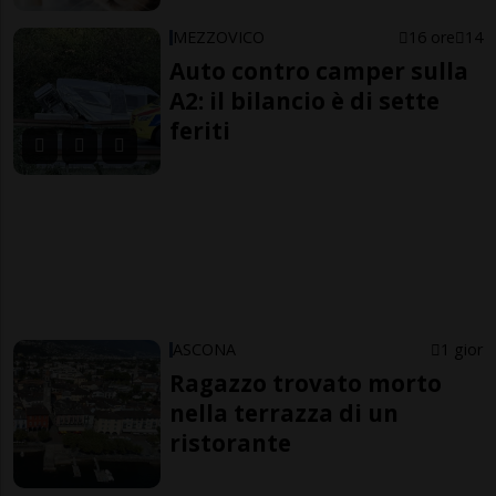
MEZZOVICO
16 ore
14
Auto contro camper sulla
A2: il bilancio è di sette
feriti
ASCONA
1 gior
Ragazzo trovato morto
nella terrazza di un
ristorante