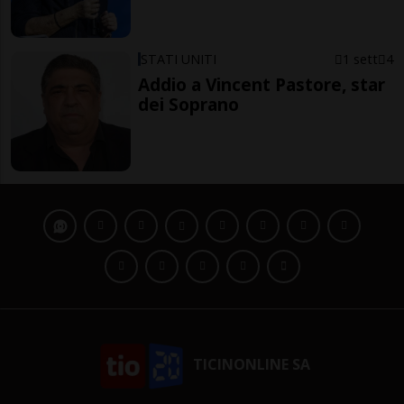
STATI UNITI
1 sett
4
Addio a Vincent Pastore, star
dei Soprano
TICINONLINE SA