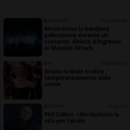
SINGAPORE
5 gior
1
28
Mostrarono la bandiera
palestinese durante un
concerto: divieto d'ingresso
ai Massive Attack
VIP
5 gior
2
10
Ariana Grande si ritira
temporaneamente dalle
scene
SVIZZERA
6 gior
3
Phil Collins: «Ho rischiato la
vita per l’alcol»