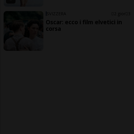
SVIZZERA
2 gior
3
Oscar: ecco i film elvetici in
corsa