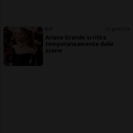
VIP
2 gior
2
9
Ariana Grande si ritira
temporaneamente dalle
scene