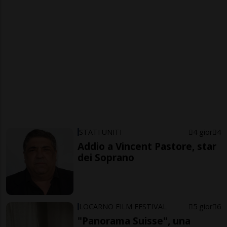
STATI UNITI
4 gior
4
Addio a Vincent Pastore, star
dei Soprano
LOCARNO FILM FESTIVAL
5 gior
6
"Panorama Suisse", una