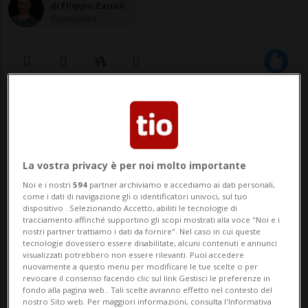
di Filippo Zanoli
Giornalista
06 mar 2022 - 10:49
NEW YORK - Nell'ultimo affare di questo
La vostra privacy è per noi molto importante
tipo di una lunga serie (che hanno
Noi e i nostri
594
partner archiviamo e accediamo ai dati personali,
interessato artisti del calibro di David
come i dati di navigazione gli o identificatori univoci, sul tuo
dispositivo . Selezionando Accetto, abiliti le tecnologie di
Bowie, Bruce Springsteen, Bob Dylan e
tracciamento affinché supportino gli scopi mostrati alla voce "Noi e i
nostri partner trattiamo i dati da fornire". Nel caso in cui queste
Sting) un'agenzia d’investimento ha
tecnologie dovessero essere disabilitate, alcuni contenuti e annunci
visualizzati potrebbero non essere rilevanti. Puoi accedere
acquistato i diritti dell'intero catalogo
nuovamente a questo menu per modificare le tue scelte o per
revocare il consenso facendo clic sul link Gestisci le preferenze in
musicale di ...
fondo alla pagina web.. Tali scelte avranno effetto nel contesto del
nostro Sito web. Per maggiori informazioni, consulta l'Informativa