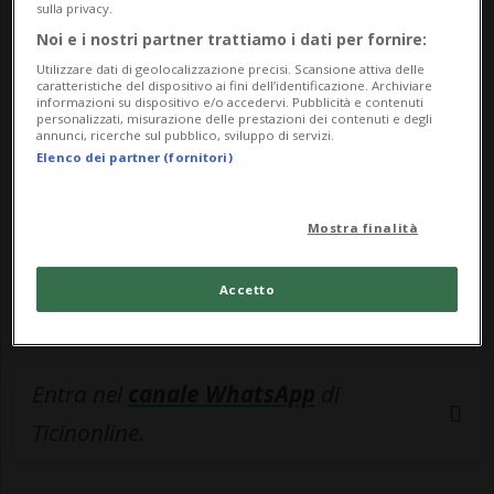
sulla privacy.
🔐 Sblocca il nostro archivio
Noi e i nostri partner trattiamo i dati per fornire:
Utilizzare dati di geolocalizzazione precisi. Scansione attiva delle
esclusivo!
caratteristiche del dispositivo ai fini dell’identificazione. Archiviare
informazioni su dispositivo e/o accedervi. Pubblicità e contenuti
personalizzati, misurazione delle prestazioni dei contenuti e degli
Sottoscrivi un abbonamento
Archivio
per
annunci, ricerche sul pubblico, sviluppo di servizi.
leggere questo articolo, oppure scegli
Elenco dei partner (fornitori)
MyTioAbo
per accedere all'archivio e
navigare su sito e app senza pubblicità.
Mostra finalità
ACCEDI
Accetto
Entra nel
canale WhatsApp
di
Ticinonline.