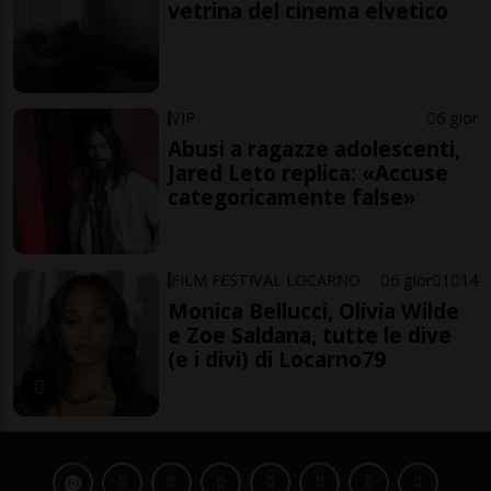
vetrina del cinema elvetico
VIP
6 gior
Abusi a ragazze adolescenti,
Jared Leto replica: «Accuse
categoricamente false»
FILM FESTIVAL LOCARNO
6 gior
1
14
Monica Bellucci, Olivia Wilde
e Zoe Saldana, tutte le dive
(e i divi) di Locarno79