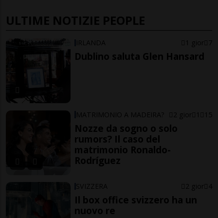
ULTIME NOTIZIE PEOPLE
IRLANDA
1 gior
7
Dublino saluta Glen Hansard
MATRIMONIO A MADEIRA?
2 gior
1
15
Nozze da sogno o solo
rumors? Il caso del
matrimonio Ronaldo-
Rodríguez
SVIZZERA
2 gior
4
Il box office svizzero ha un
nuovo re