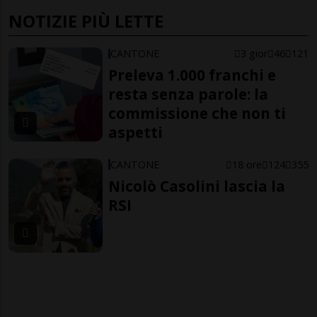
NOTIZIE PIÙ LETTE
CANTONE
3 gior
46
121
Preleva 1.000 franchi e
resta senza parole: la
commissione che non ti
aspetti
CANTONE
18 ore
124
355
Nicolò Casolini lascia la
RSI