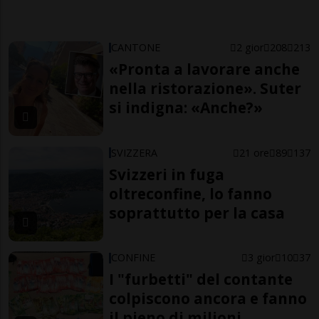
CANTONE
2 gior
208
213
«Pronta a lavorare anche
nella ristorazione». Suter
si indigna: «Anche?»
SVIZZERA
21 ore
89
137
Svizzeri in fuga
oltreconfine, lo fanno
soprattutto per la casa
CONFINE
3 gior
10
37
I "furbetti" del contante
colpiscono ancora e fanno
il pieno di milioni