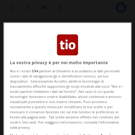
15 set 2021 - 10:30
LOS ANGELES - «Spiacenti, questa pagina
non è disponibile. È possibile che la pagina
La vostra privacy è per noi molto importante
sia stata rimossa». Britney Spears è
Noi e i nostri
594
partner archiviamo e accediamo ai dati personali,
scomparsa dai social. A rendersene conto
come i dati di navigazione gli o identificatori univoci, sul tuo
dispositivo . Selezionando Accetto, abiliti le tecnologie di
la community, che martedì sera si è acco...
tracciamento affinché supportino gli scopi mostrati alla voce "Noi e i
nostri partner trattiamo i dati da fornire". Nel caso in cui queste
tecnologie dovessero essere disabilitate, alcuni contenuti e annunci
visualizzati potrebbero non essere rilevanti. Puoi accedere
🔐 Sblocca il nostro archivio
nuovamente a questo menu per modificare le tue scelte o per
revocare il consenso facendo clic sul link Gestisci le preferenze in
esclusivo!
fondo alla pagina web.. Tali scelte avranno effetto nel contesto del
nostro Sito web. Per maggiori informazioni, consulta l'Informativa
sulla privacy.
Sottoscrivi un abbonamento
Archivio
per