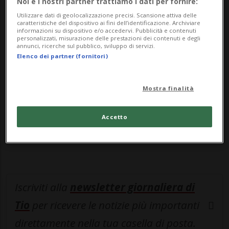
Noi e i nostri partner trattiamo i dati per fornire:
leggere questo articolo, oppure scegli
Utilizzare dati di geolocalizzazione precisi. Scansione attiva delle
MyTioAbo
per accedere all'archivio e
caratteristiche del dispositivo ai fini dell’identificazione. Archiviare
informazioni su dispositivo e/o accedervi. Pubblicità e contenuti
navigare su sito e app senza pubblicità.
personalizzati, misurazione delle prestazioni dei contenuti e degli
annunci, ricerche sul pubblico, sviluppo di servizi.
Elenco dei partner (fornitori)
ACCEDI
Mostra finalità
Entra nel
canale WhatsApp
di
Accetto
Ticinonline.
Iscriviti alla
newsletter giornaliera di
Tio
per ricevere le notizie più importanti
direttamente nella tua casella di posta.