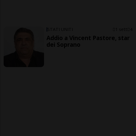
STATI UNITI
1 sett
4
Addio a Vincent Pastore, star
dei Soprano