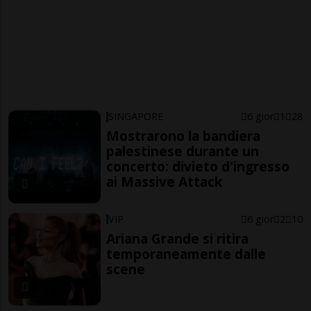
SINGAPORE
6 gior
1
28
Mostrarono la bandiera
palestinese durante un
concerto: divieto d'ingresso
ai Massive Attack
VIP
6 gior
2
10
Ariana Grande si ritira
temporaneamente dalle
scene