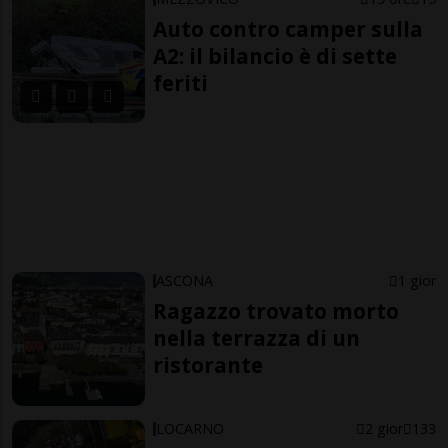
Auto contro camper sulla
A2: il bilancio è di sette
feriti
ASCONA
1 gior
Ragazzo trovato morto
nella terrazza di un
ristorante
LOCARNO
2 gior
133