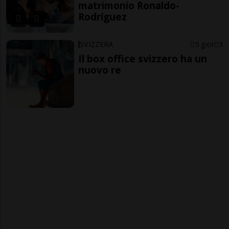
matrimonio Ronaldo-
Rodríguez
SVIZZERA
5 gior
3
Il box office svizzero ha un
nuovo re