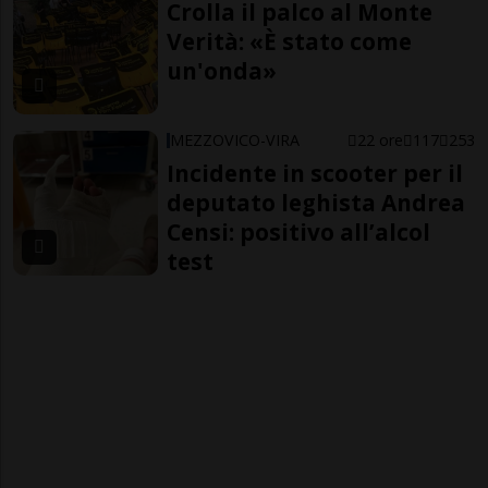
Crolla il palco al Monte
Verità: «È stato come
un'onda»
MEZZOVICO-VIRA
22 ore
117
253
Incidente in scooter per il
deputato leghista Andrea
Censi: positivo all’alcol
test