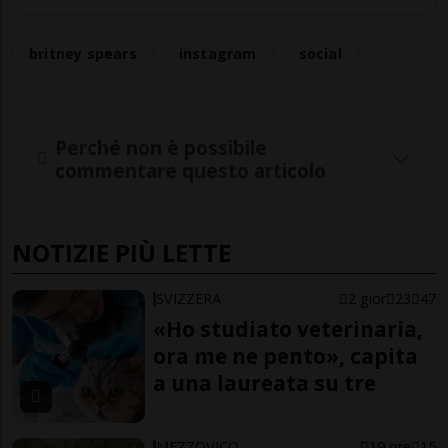
britney spears
instagram
social
Perché non è possibile
commentare questo articolo
NOTIZIE PIÙ LETTE
SVIZZERA
2 gior
23
47
«Ho studiato veterinaria,
ora me ne pento», capita
a una laureata su tre
MEZZOVICO
19 ore
15