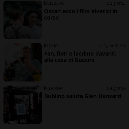
SVIZZERA
2 gior
3
Oscar: ecco i film elvetici in
corsa
ITALIA
2 gior
2
18
Fan, fiori e lacrime davanti
alla casa di Guccini
IRLANDA
4 gior
6
Dublino saluta Glen Hansard