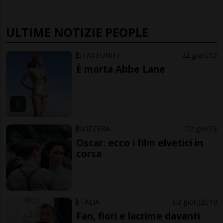
ULTIME NOTIZIE PEOPLE
STATI UNITI
2 gior
13
È morta Abbe Lane
SVIZZERA
2 gior
3
Oscar: ecco i film elvetici in
corsa
ITALIA
2 gior
2
19
Fan, fiori e lacrime davanti