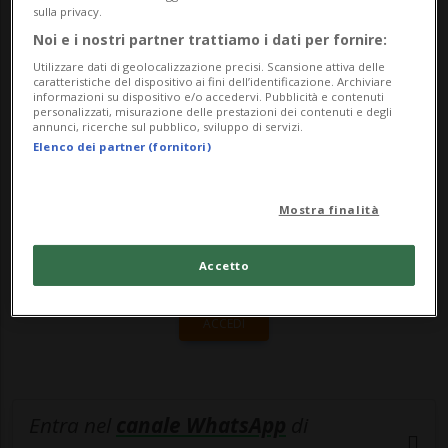
Mancini per dirmi “grazie anche a te Lino,
sulla privacy.
ti vogliamo tutti ben...
Noi e i nostri partner trattiamo i dati per fornire:
Utilizzare dati di geolocalizzazione precisi. Scansione attiva delle
caratteristiche del dispositivo ai fini dell’identificazione. Archiviare
informazioni su dispositivo e/o accedervi. Pubblicità e contenuti
🔐 Sblocca il nostro archivio
personalizzati, misurazione delle prestazioni dei contenuti e degli
annunci, ricerche sul pubblico, sviluppo di servizi.
esclusivo!
Elenco dei partner (fornitori)
Sottoscrivi un abbonamento
Archivio
per
leggere questo articolo, oppure scegli
Mostra finalità
MyTioAbo
per accedere all'archivio e
Accetto
navigare su sito e app senza pubblicità.
ACCEDI
Entra nel
canale WhatsApp
di