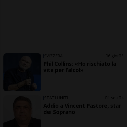
SVIZZERA
6 gior
3
Phil Collins: «Ho rischiato la
vita per l’alcol»
STATI UNITI
1 sett
4
Addio a Vincent Pastore, star
dei Soprano