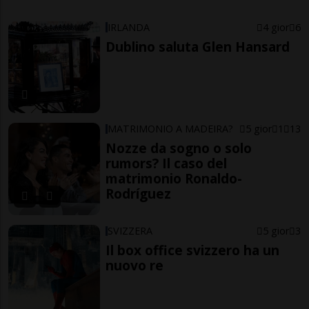
IRLANDA
4 gior
6
Dublino saluta Glen Hansard
MATRIMONIO A MADEIRA?
5 gior
1
13
Nozze da sogno o solo
rumors? Il caso del
matrimonio Ronaldo-
Rodríguez
SVIZZERA
5 gior
3
Il box office svizzero ha un
nuovo re