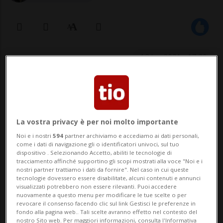
12 lug 2021 - 17:30
La vostra privacy è per noi molto importante
Noi e i nostri
594
partner archiviamo e accediamo ai dati personali,
come i dati di navigazione gli o identificatori univoci, sul tuo
dispositivo . Selezionando Accetto, abiliti le tecnologie di
ROMA - C'è stato un pensiero anche per
tracciamento affinché supportino gli scopi mostrati alla voce "Noi e i
nostri partner trattiamo i dati da fornire". Nel caso in cui queste
Lino Banfi nella notte dei festeggiamenti
tecnologie dovessero essere disabilitate, alcuni contenuti e annunci
visualizzati potrebbero non essere rilevanti. Puoi accedere
della Nazionale italiana di calcio. «Alle tre
nuovamente a questo menu per modificare le tue scelte o per
revocare il consenso facendo clic sul link Gestisci le preferenze in
di stanotte mi ha chiamato Roberto
fondo alla pagina web.. Tali scelte avranno effetto nel contesto del
nostro Sito web. Per maggiori informazioni, consulta l'Informativa