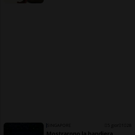
SINGAPORE
5 gior
1
28
Mostrarono la bandiera