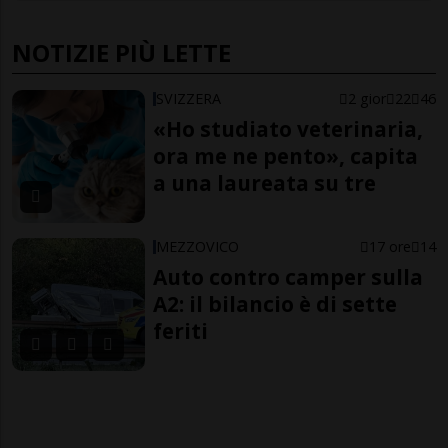
NOTIZIE PIÙ LETTE
SVIZZERA
2 gior
22
46
«Ho studiato veterinaria,
ora me ne pento», capita
a una laureata su tre
MEZZOVICO
17 ore
14
Auto contro camper sulla
A2: il bilancio è di sette
feriti