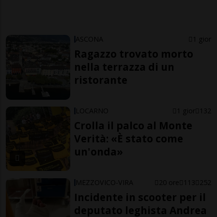
ASCONA
1 gior
Ragazzo trovato morto
nella terrazza di un
ristorante
LOCARNO
1 gior
132
Crolla il palco al Monte
Verità: «È stato come
un'onda»
MEZZOVICO-VIRA
20 ore
113
252
Incidente in scooter per il
deputato leghista Andrea