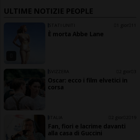
ULTIME NOTIZIE PEOPLE
STATI UNITI
1 gior
11
È morta Abbe Lane
SVIZZERA
2 gior
3
Oscar: ecco i film elvetici in
corsa
ITALIA
2 gior
2
19
Fan, fiori e lacrime davanti
alla casa di Guccini