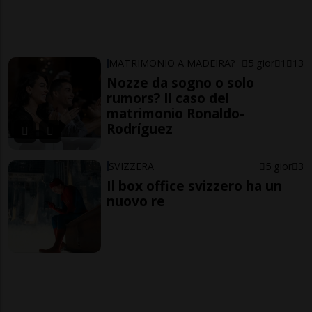
MATRIMONIO A MADEIRA?
5 gior
1
13
Nozze da sogno o solo
rumors? Il caso del
matrimonio Ronaldo-
Rodríguez
SVIZZERA
5 gior
3
Il box office svizzero ha un
nuovo re