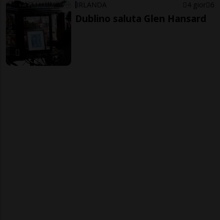
IRLANDA
4 gior
6
Dublino saluta Glen Hansard