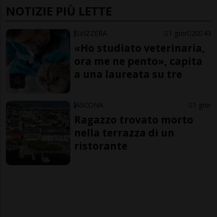
NOTIZIE PIÙ LETTE
SVIZZERA
1 gior
20
43
«Ho studiato veterinaria,
ora me ne pento», capita
a una laureata su tre
ASCONA
1 gior
Ragazzo trovato morto
nella terrazza di un
ristorante