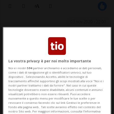
03 nov 2020 - 22:00
La vostra privacy è per noi molto importante
Noi e i nostri
594
partner archiviamo e accediamo ai dati personali,
ROMA - Roma celebrerà Gigi Proietti e il
come i dati di navigazione gli o identificatori univoci, sul tuo
dispositivo . Selezionando Accetto, abiliti le tecnologie di
suo lascito artistico intitolando a suo
tracciamento affinché supportino gli scopi mostrati alla voce "Noi e i
nostri partner trattiamo i dati da fornire". Nel caso in cui queste
nome il Globe Theatre. Lo ha annunciato
tecnologie dovessero essere disabilitate, alcuni contenuti e annunci
visualizzati potrebbero non essere rilevanti. Puoi accedere
Virginia Raggi, la sindaca della capitale
nuovamente a questo menu per modificare le tue scelte o per
revocare il consenso facendo clic sul link Gestisci le preferenze in
italiana. «Vogliamo rendergli omaggio
fondo alla pagina web.. Tali scelte avranno effetto nel contesto del
nostro Sito web. Per maggiori informazioni, consulta l'Informativa