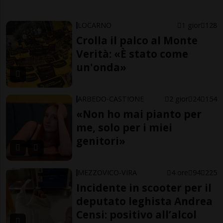
LOCARNO
1 gior
128
Crolla il palco al Monte
Verità: «È stato come
un'onda»
ARBEDO-CASTIONE
2 gior
24
154
«Non ho mai pianto per
me, solo per i miei
genitori»
MEZZOVICO-VIRA
4 ore
94
225
Incidente in scooter per il
deputato leghista Andrea
Censi: positivo all’alcol