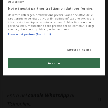
dedicando a lui uno dei luoghi che g...
sulla privacy.
Noi e i nostri partner trattiamo i dati per fornire:
Utilizzare dati di geolocalizzazione precisi. Scansione attiva delle
🔐 Sblocca il nostro archivio
caratteristiche del dispositivo ai fini dell’identificazione. Archiviare
informazioni su dispositivo e/o accedervi. Pubblicità e contenuti
esclusivo!
personalizzati, misurazione delle prestazioni dei contenuti e degli
annunci, ricerche sul pubblico, sviluppo di servizi.
Elenco dei partner (fornitori)
Sottoscrivi un abbonamento
Archivio
per
leggere questo articolo, oppure scegli
Mostra finalità
MyTioAbo
per accedere all'archivio e
navigare su sito e app senza pubblicità.
Accetto
ACCEDI
Entra nel
canale WhatsApp
di
Ticinonline.