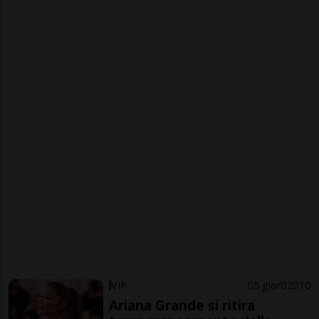
VIP
5 gior
2
10
Ariana Grande si ritira