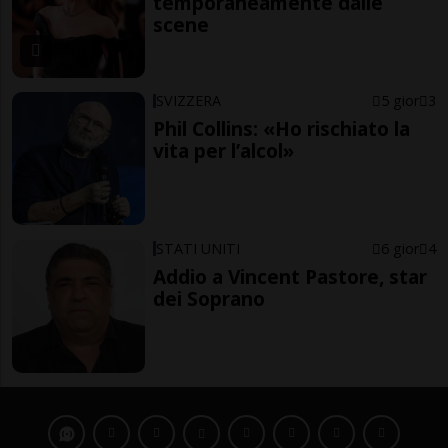
temporaneamente dalle
scene
SVIZZERA
5 gior
3
Phil Collins: «Ho rischiato la
vita per l’alcol»
STATI UNITI
6 gior
4
Addio a Vincent Pastore, star
dei Soprano