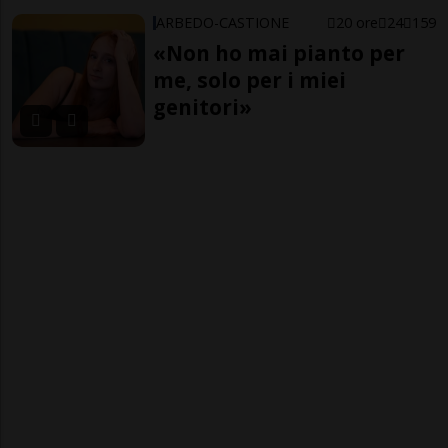
ARBEDO-CASTIONE
20 ore
24
159
«Non ho mai pianto per
me, solo per i miei
genitori»