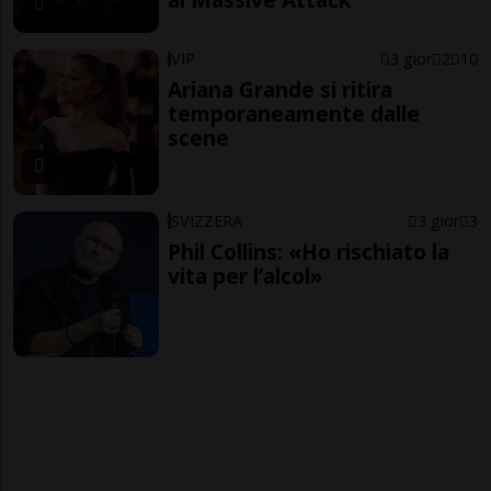
VIP
3 gior
2
10
Ariana Grande si ritira
temporaneamente dalle
scene
SVIZZERA
3 gior
3
Phil Collins: «Ho rischiato la
vita per l’alcol»