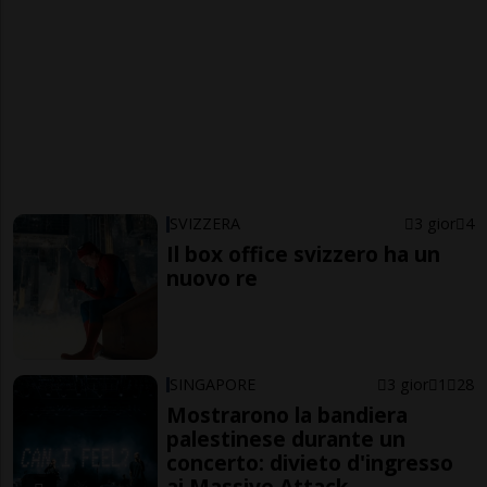
SVIZZERA
3 gior
4
Il box office svizzero ha un
nuovo re
SINGAPORE
3 gior
1
28
Mostrarono la bandiera
palestinese durante un
concerto: divieto d'ingresso
ai Massive Attack