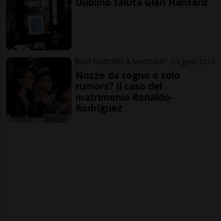
Dublino saluta Glen Hansard
MATRIMONIO A MADEIRA?
3 gior
1
14
Nozze da sogno o solo
rumors? Il caso del
matrimonio Ronaldo-
Rodríguez