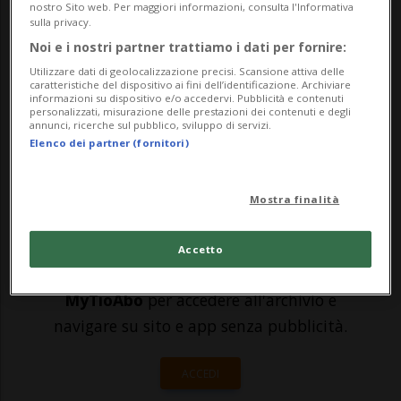
nostro Sito web. Per maggiori informazioni, consulta l'Informativa
cortometraggio della casa di produzione
sulla privacy.
Noi e i nostri partner trattiamo i dati per fornire:
indipendente ticinese Over Film
Utilizzare dati di geolocalizzazione precisi. Scansione attiva delle
Productions. Il tema scelto per
caratteristiche del dispositivo ai fini dell’identificazione. Archiviare
informazioni su dispositivo e/o accedervi. Pubblicità e contenuti
personalizzati, misurazione delle prestazioni dei contenuti e degli
quest'opera è quanto di più attuale ci po...
annunci, ricerche sul pubblico, sviluppo di servizi.
Elenco dei partner (fornitori)
🔐 Sblocca il nostro archivio
Mostra finalità
esclusivo!
Sottoscrivi un abbonamento
Archivio
per
Accetto
leggere questo articolo, oppure scegli
MyTioAbo
per accedere all'archivio e
navigare su sito e app senza pubblicità.
ACCEDI