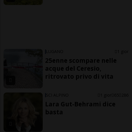
LUGANO
1 gior
25enne scompare nelle
acque del Ceresio,
ritrovato privo di vita
SCI ALPINO
1 gior
65
286
Lara Gut-Behrami dice
basta