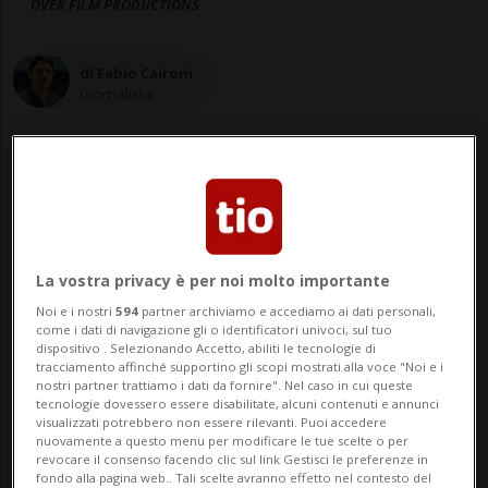
OVER FILM PRODUCTIONS
di Fabio Caironi
Giornalista
13 mag 2020 - 06:00
Aggiornamento 08:08
La vostra privacy è per noi molto importante
Noi e i nostri
594
partner archiviamo e accediamo ai dati personali,
come i dati di navigazione gli o identificatori univoci, sul tuo
dispositivo . Selezionando Accetto, abiliti le tecnologie di
tracciamento affinché supportino gli scopi mostrati alla voce "Noi e i
nostri partner trattiamo i dati da fornire". Nel caso in cui queste
tecnologie dovessero essere disabilitate, alcuni contenuti e annunci
visualizzati potrebbero non essere rilevanti. Puoi accedere
LUGANO - Lunedì è stata l'ultima giornata
nuovamente a questo menu per modificare le tue scelte o per
revocare il consenso facendo clic sul link Gestisci le preferenze in
di riprese di "ConTatto", il nuovo
fondo alla pagina web.. Tali scelte avranno effetto nel contesto del