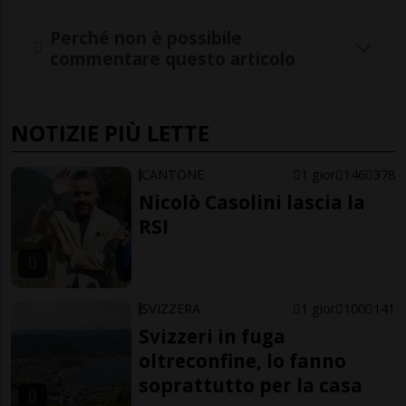
Perché non è possibile
commentare questo articolo
NOTIZIE PIÙ LETTE
CANTONE
1 gior
146
378
Nicolò Casolini lascia la
RSI
SVIZZERA
1 gior
100
141
Svizzeri in fuga
oltreconfine, lo fanno
soprattutto per la casa