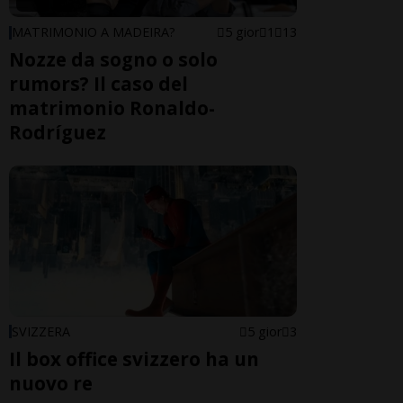
MATRIMONIO A MADEIRA?
5 gior
1
13
Nozze da sogno o solo
rumors? Il caso del
matrimonio Ronaldo-
Rodríguez
SVIZZERA
5 gior
3
Il box office svizzero ha un
nuovo re