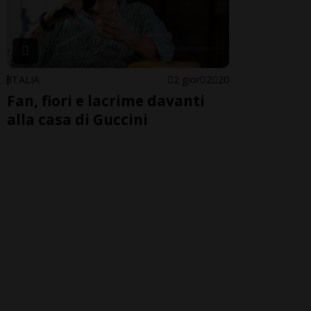
ITALIA
2 gior
2
20
Fan, fiori e lacrime davanti
alla casa di Guccini