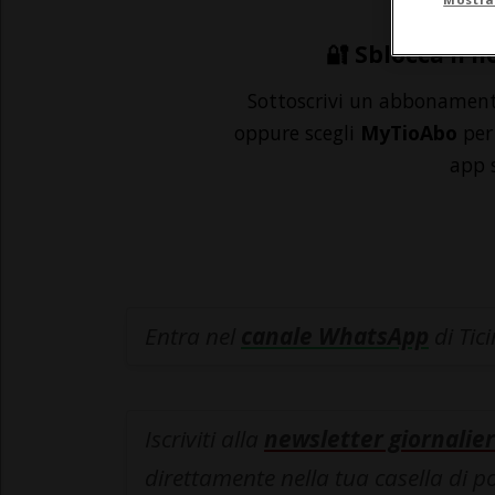
🔐 Sblocca il n
Sottoscrivi un abbonamen
oppure scegli
MyTioAbo
per 
app 
Entra nel
canale WhatsApp
di Tic
Iscriviti alla
newsletter giornalier
direttamente nella tua casella di p