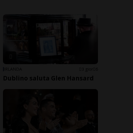
IRLANDA
3 gior
6
Dublino saluta Glen Hansard