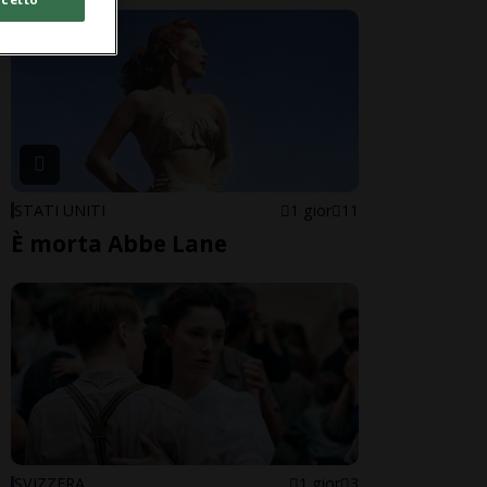
STATI UNITI
1 gior
11
È morta Abbe Lane
SVIZZERA
1 gior
3