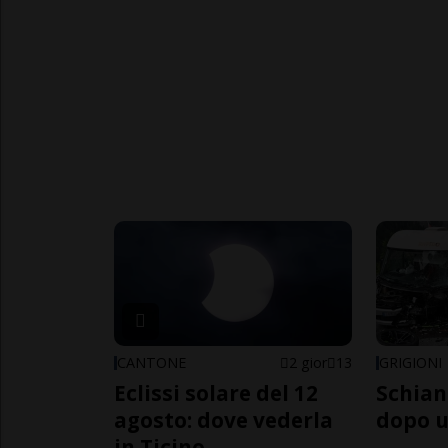
CANTONE
2 gior
13
GRIGIONI
Eclissi solare del 12
Schian
agosto: dove vederla
dopo u
in Ticino