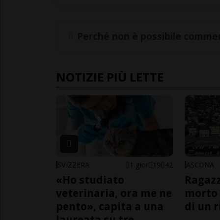
Perché non è possibile commen
NOTIZIE PIÙ LETTE
SVIZZERA
1 gior
19
42
ASCONA
«Ho studiato
Ragazz
veterinaria, ora me ne
morto 
pento», capita a una
di un 
laureata su tre