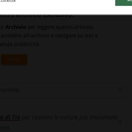
ostro archivio esclusivo!
to
Archivio
per leggere questo articolo,
accedere all'archivio e navigare su sito e
senza pubblicità.
ACCEDI
inonline.
a di Tio
per ricevere le notizie più importanti
osta.