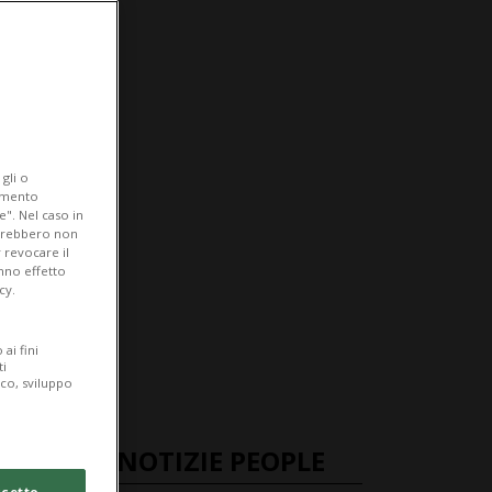
gli o
iamento
e". Nel caso in
potrebbero non
 revocare il
anno effetto
cy.
ai fini
ti
ico, sviluppo
ULTIME NOTIZIE PEOPLE
cetto