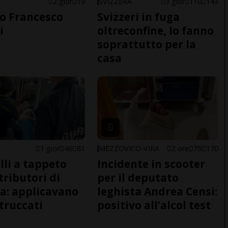
2 gior
19
SVIZZERA
3 gior
110
143
o Francesco
Svizzeri in fuga
i
oltreconfine, lo fanno
soprattutto per la
casa
1 gior
46
81
MEZZOVICO-VIRA
2 ore
75
170
lli a tappeto
Incidente in scooter
tributori di
per il deputato
a: applicavano
leghista Andrea Censi:
 truccati
positivo all’alcol test