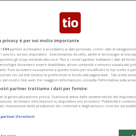
a privacy è per noi molto importante
ri
594
partner archiviamo e accediamo ai dati personali, come i dati di navigazione 
ri univoci, sul tuo dispositivo . Selezionando Accetto, abiliti le tecnologie di tracc
portino gli scopi mostrati alla voce "Noi e i nostri partner trattiamo i dati da fornir
tecnologie dovessero essere disabilitate, alcuni contenuti e annunci visualizzati 
vanti. Puoi accedere nuovamente a questo menu per modificare le tue scelte o per
endo clic sul link Gestisci le preferenze in fondo alla pagina web.. Tali scelte avr
05 giu 2018 - 06:01
o del nostro Sito web. Per maggiori informazioni, consulta l'Informativa sulla priva
ostri partner trattiamo i dati per fornire:
ati di geolocalizzazione precisi. Scansione attiva delle caratteristiche del dispositivo 
(di base a Zurigo) - che ben conosciamo per i
icazione. Archiviare informazioni su dispositivo e/o accedervi. Pubblicità e contenu
ati, misurazione delle prestazioni dei contenuti e degli annunci, ricerche sul pubbl
sico e jazz -, dopo la realizzazione
 partner (fornitori)
bre 2017) - in cui, per la prima volta a
 finalità
Ac