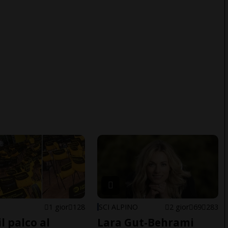
1 gior
128
SCI ALPINO
2 gior
69
283
il palco al
Lara Gut-Behrami