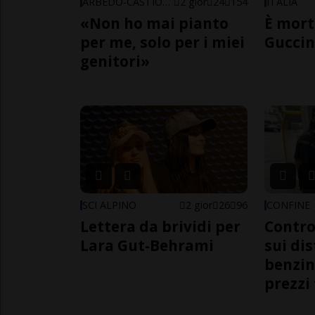
ARBEDO-CASTIONE
2 gior
24
154
ITALIA
«Non ho mai pianto
È mort
per me, solo per i miei
Guccin
genitori»
SCI ALPINO
2 gior
26
96
CONFINE
Lettera da brividi per
Contro
Lara Gut-Behrami
sui dis
benzin
prezzi