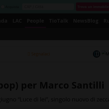
Acquista
nda
LAC
People
TioTalk
NewsBlog
R
Segnalaci
(pop) per Marco Santilli
iugno “Luce di lei”, singolo nuovo di zecca