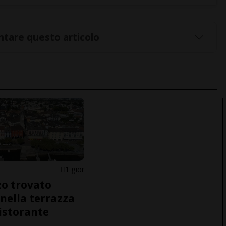
tare questo articolo
1 gior
o trovato
nella terrazza
ristorante