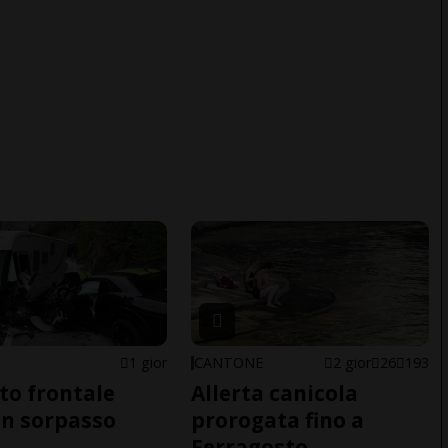
1 gior
CANTONE
2 gior
26
193
to frontale
Allerta canicola
n sorpasso
prorogata fino a
Ferragosto